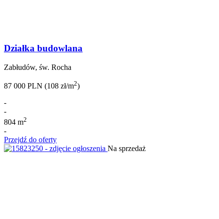
Działka budowlana
Zabłudów, św. Rocha
2
87 000 PLN (108 zł/m
)
-
-
2
804 m
-
Przejdź do oferty
Na sprzedaż