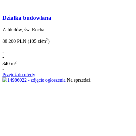
Działka budowlana
Zabłudów, św. Rocha
2
88 200 PLN (105 zł/m
)
-
-
2
840 m
-
Przejdź do oferty
Na sprzedaż