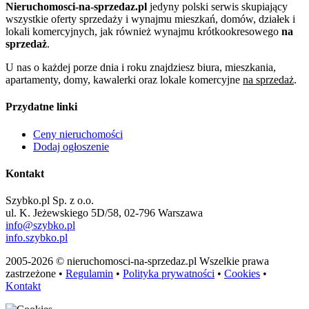
Nieruchomosci-na-sprzedaz.pl
jedyny polski serwis skupiający
wszystkie oferty sprzedaży i wynajmu mieszkań, domów, działek i
lokali komercyjnych, jak również wynajmu krótkookresowego
na
sprzedaż
.
U nas o każdej porze dnia i roku znajdziesz biura, mieszkania,
apartamenty, domy, kawalerki oraz lokale komercyjne
na sprzedaż
.
Przydatne linki
Ceny nieruchomości
Dodaj ogłoszenie
Kontakt
Szybko.pl Sp. z o.o.
ul. K. Jeżewskiego 5D/58, 02-796 Warszawa
info@szybko.pl
info.szybko.pl
2005-2026 © nieruchomosci-na-sprzedaz.pl Wszelkie prawa
zastrzeżone •
Regulamin
•
Polityka prywatności
•
Cookies
•
Kontakt