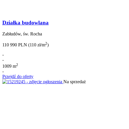
Działka budowlana
Zabłudów, św. Rocha
2
110 990 PLN (110 zł/m
)
-
-
2
1009 m
-
Przejdź do oferty
Na sprzedaż