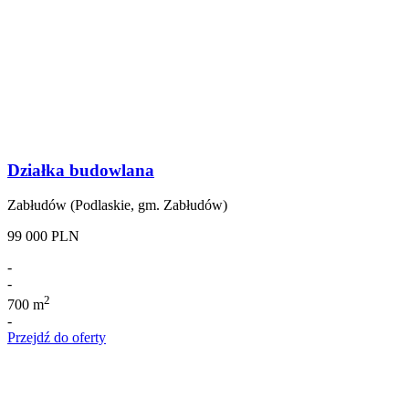
Działka budowlana
Zabłudów (Podlaskie, gm. Zabłudów)
99 000 PLN
-
-
2
700 m
-
Przejdź do oferty