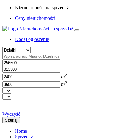
Nieruchomości na sprzedaż
Ceny nieruchomości
Dodaj ogłoszenie
2
m
2
m
Wyczyść
Szukaj
Home
Sprzedaz