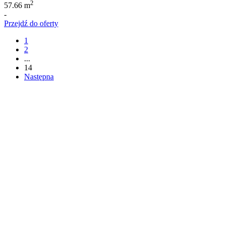
2
57.66 m
-
Przejdź do oferty
1
2
...
14
Następna