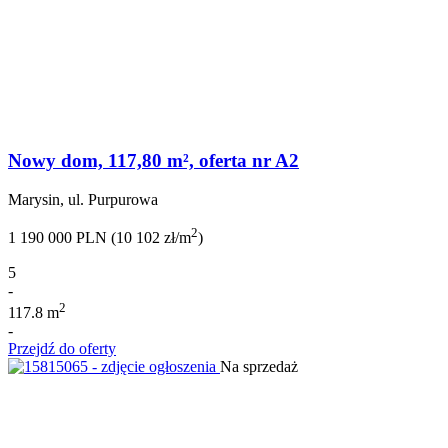
Nowy dom, 117,80 m², oferta nr A2
Marysin, ul. Purpurowa
2
1 190 000 PLN (10 102 zł/m
)
5
-
2
117.8 m
-
Przejdź do oferty
Na sprzedaż