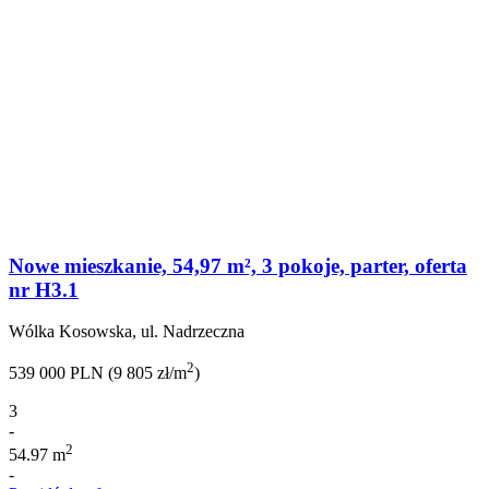
Nowe mieszkanie, 54,97 m², 3 pokoje, parter, oferta
nr H3.1
Wólka Kosowska, ul. Nadrzeczna
2
539 000 PLN (9 805 zł/m
)
3
-
2
54.97 m
-