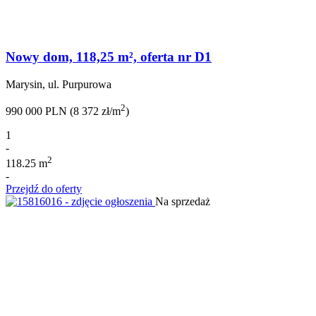
Nowy dom, 118,25 m², oferta nr D1
Marysin, ul. Purpurowa
2
990 000 PLN (8 372 zł/m
)
1
-
2
118.25 m
-
Przejdź do oferty
Na sprzedaż