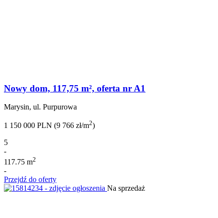
Nowy dom, 117,75 m², oferta nr A1
Marysin, ul. Purpurowa
2
1 150 000 PLN (9 766 zł/m
)
5
-
2
117.75 m
-
Przejdź do oferty
Na sprzedaż