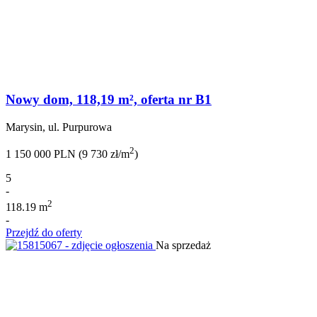
Nowy dom, 118,19 m², oferta nr B1
Marysin, ul. Purpurowa
2
1 150 000 PLN (9 730 zł/m
)
5
-
2
118.19 m
-
Przejdź do oferty
Na sprzedaż