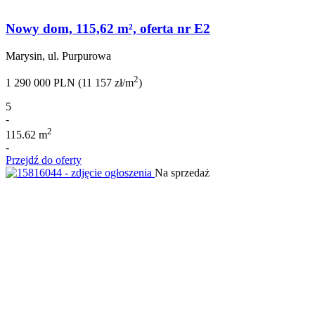
Nowy dom, 115,62 m², oferta nr E2
Marysin, ul. Purpurowa
2
1 290 000 PLN (11 157 zł/m
)
5
-
2
115.62 m
-
Przejdź do oferty
Na sprzedaż