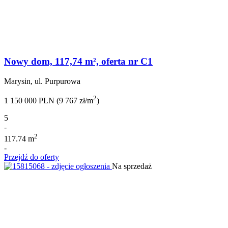
Nowy dom, 117,74 m², oferta nr C1
Marysin, ul. Purpurowa
2
1 150 000 PLN (9 767 zł/m
)
5
-
2
117.74 m
-
Przejdź do oferty
Na sprzedaż