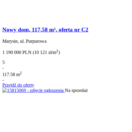
Nowy dom, 117,58 m², oferta nr C2
Marysin, ul. Purpurowa
2
1 190 000 PLN (10 121 zł/m
)
5
-
2
117.58 m
-
Przejdź do oferty
Na sprzedaż