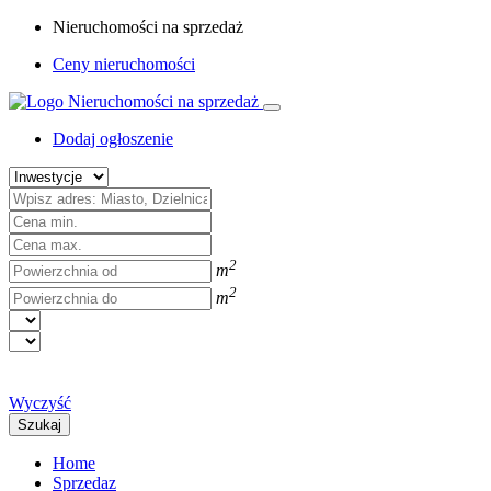
Nieruchomości na sprzedaż
Ceny nieruchomości
Dodaj ogłoszenie
2
m
2
m
Wyczyść
Szukaj
Home
Sprzedaz