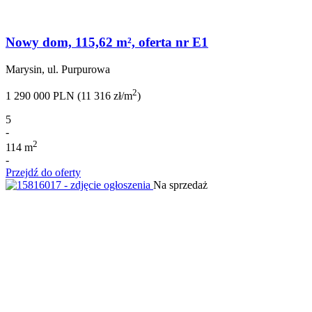
Nowy dom, 115,62 m², oferta nr E1
Marysin, ul. Purpurowa
2
1 290 000 PLN (11 316 zł/m
)
5
-
2
114 m
-
Przejdź do oferty
Na sprzedaż