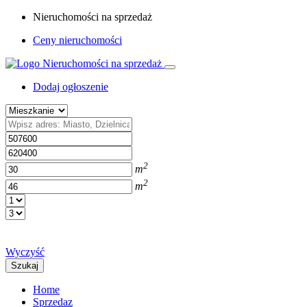
Nieruchomości na sprzedaż
Ceny nieruchomości
Dodaj ogłoszenie
2
m
2
m
Wyczyść
Szukaj
Home
Sprzedaz