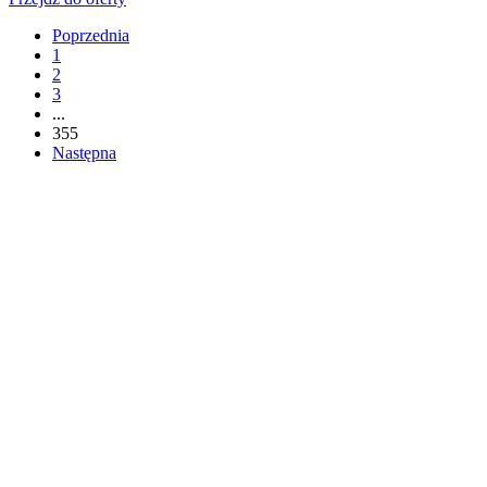
Poprzednia
1
2
3
...
355
Następna