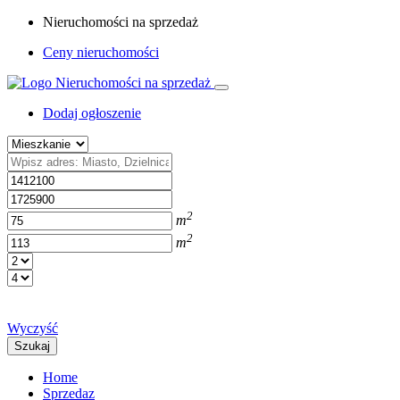
Nieruchomości na sprzedaż
Ceny nieruchomości
Dodaj ogłoszenie
2
m
2
m
Wyczyść
Szukaj
Home
Sprzedaz