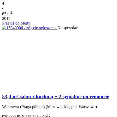
4
-
2
67 m
2011
Przejdź do oferty
Na sprzedaż
53,4 m²-salon z kuchnią + 2 sypialnie po remoncie
Warszawa (Praga-północ) (Mazowieckie, gm. Warszawa)
2
929 000 PLN (17 528 zł/m
)