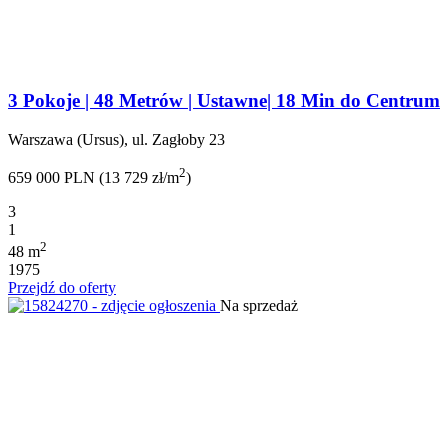
3 Pokoje | 48 Metrów | Ustawne| 18 Min do Centrum
Warszawa (Ursus), ul. Zagłoby 23
2
659 000 PLN (13 729 zł/m
)
3
1
2
48 m
1975
Przejdź do oferty
Na sprzedaż