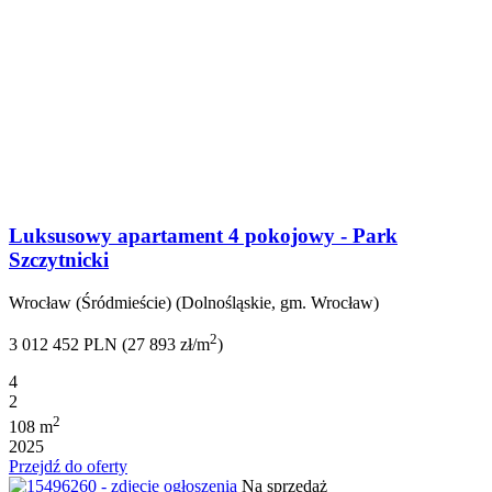
Luksusowy apartament 4 pokojowy - Park
Szczytnicki
Wrocław (Śródmieście) (Dolnośląskie, gm. Wrocław)
2
3 012 452 PLN (27 893 zł/m
)
4
2
2
108 m
2025
Przejdź do oferty
Na sprzedaż