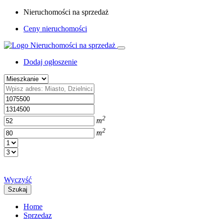
Nieruchomości na sprzedaż
Ceny nieruchomości
Dodaj ogłoszenie
2
m
2
m
Wyczyść
Szukaj
Home
Sprzedaz