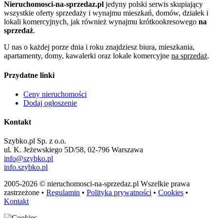
Nieruchomosci-na-sprzedaz.pl
jedyny polski serwis skupiający
wszystkie oferty sprzedaży i wynajmu mieszkań, domów, działek i
lokali komercyjnych, jak również wynajmu krótkookresowego
na
sprzedaż
.
U nas o każdej porze dnia i roku znajdziesz biura, mieszkania,
apartamenty, domy, kawalerki oraz lokale komercyjne
na sprzedaż
.
Przydatne linki
Ceny nieruchomości
Dodaj ogłoszenie
Kontakt
Szybko.pl Sp. z o.o.
ul. K. Jeżewskiego 5D/58, 02-796 Warszawa
info@szybko.pl
info.szybko.pl
2005-2026 © nieruchomosci-na-sprzedaz.pl Wszelkie prawa
zastrzeżone •
Regulamin
•
Polityka prywatności
•
Cookies
•
Kontakt