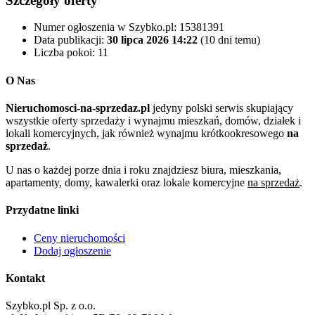
Szczegóły oferty
Numer ogłoszenia w Szybko.pl:
15381391
Data publikacji:
30 lipca 2026 14:22
(10 dni temu)
Liczba pokoi:
11
O Nas
Nieruchomosci-na-sprzedaz.pl
jedyny polski serwis skupiający
wszystkie oferty sprzedaży i wynajmu mieszkań, domów, działek i
lokali komercyjnych, jak również wynajmu krótkookresowego
na
sprzedaż
.
U nas o każdej porze dnia i roku znajdziesz biura, mieszkania,
apartamenty, domy, kawalerki oraz lokale komercyjne
na sprzedaż
.
Przydatne linki
Ceny nieruchomości
Dodaj ogłoszenie
Kontakt
Szybko.pl Sp. z o.o.