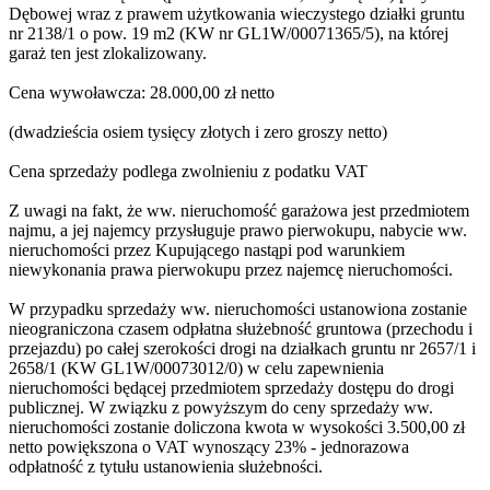
Dębowej wraz z prawem użytkowania wieczystego działki gruntu
nr 2138/1 o pow. 19 m2 (KW nr GL1W/00071365/5), na której
garaż ten jest zlokalizowany.
Cena wywoławcza: 28.000,00 zł netto
(dwadzieścia osiem tysięcy złotych i zero groszy netto)
Cena sprzedaży podlega zwolnieniu z podatku VAT
Z uwagi na fakt, że ww. nieruchomość garażowa jest przedmiotem
najmu, a jej najemcy przysługuje prawo pierwokupu, nabycie ww.
nieruchomości przez Kupującego nastąpi pod warunkiem
niewykonania prawa pierwokupu przez najemcę nieruchomości.
W przypadku sprzedaży ww. nieruchomości ustanowiona zostanie
nieograniczona czasem odpłatna służebność gruntowa (przechodu i
przejazdu) po całej szerokości drogi na działkach gruntu nr 2657/1 i
2658/1 (KW GL1W/00073012/0) w celu zapewnienia
nieruchomości będącej przedmiotem sprzedaży dostępu do drogi
publicznej. W związku z powyższym do ceny sprzedaży ww.
nieruchomości zostanie doliczona kwota w wysokości 3.500,00 zł
netto powiększona o VAT wynoszący 23% - jednorazowa
odpłatność z tytułu ustanowienia służebności.