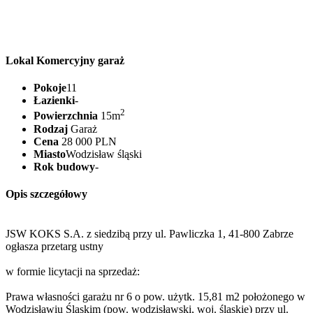
Lokal Komercyjny garaż
Pokoje
11
Łazienki
-
2
Powierzchnia
15m
Rodzaj
Garaż
Cena
28 000 PLN
Miasto
Wodzisław śląski
Rok budowy
-
Opis szczegółowy
JSW KOKS S.A. z siedzibą przy ul. Pawliczka 1, 41-800 Zabrze
ogłasza przetarg ustny
w formie licytacji na sprzedaż:
Prawa własności garażu nr 6 o pow. użytk. 15,81 m2 położonego w
Wodzisławiu Śląskim (pow. wodzisławski, woj. śląskie) przy ul.