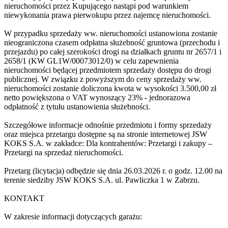
nieruchomości przez Kupującego nastąpi pod warunkiem
niewykonania prawa pierwokupu przez najemcę nieruchomości.
W przypadku sprzedaży ww. nieruchomości ustanowiona zostanie
nieograniczona czasem odpłatna służebność gruntowa (przechodu i
przejazdu) po całej szerokości drogi na działkach gruntu nr 2657/1 i
2658/1 (KW GL1W/00073012/0) w celu zapewnienia
nieruchomości będącej przedmiotem sprzedaży dostępu do drogi
publicznej. W związku z powyższym do ceny sprzedaży ww.
nieruchomości zostanie doliczona kwota w wysokości 3.500,00 zł
netto powiększona o VAT wynoszący 23% - jednorazowa
odpłatność z tytułu ustanowienia służebności.
Szczegółowe informacje odnośnie przedmiotu i formy sprzedaży
oraz miejsca przetargu dostępne są na stronie internetowej JSW
KOKS S.A. w zakładce: Dla kontrahentów: Przetargi i zakupy –
Przetargi na sprzedaż nieruchomości.
Przetarg (licytacja) odbędzie się dnia 26.03.2026 r. o godz. 12.00 na
terenie siedziby JSW KOKS S.A. ul. Pawliczka 1 w Zabrzu.
KONTAKT
W zakresie informacji dotyczących garażu: