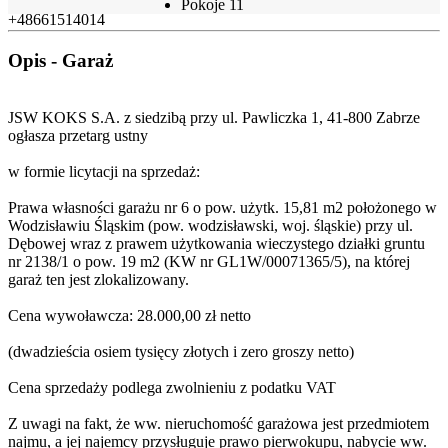
Pokoje
11
+48661514014
Opis - Garaż
JSW KOKS S.A. z siedzibą przy ul. Pawliczka 1, 41-800 Zabrze
ogłasza przetarg ustny
w formie licytacji na sprzedaż:
Prawa własności garażu nr 6 o pow. użytk. 15,81 m2 położonego w
Wodzisławiu Śląskim (pow. wodzisławski, woj. śląskie) przy ul.
Dębowej wraz z prawem użytkowania wieczystego działki gruntu
nr 2138/1 o pow. 19 m2 (KW nr GL1W/00071365/5), na której
garaż ten jest zlokalizowany.
Cena wywoławcza: 28.000,00 zł netto
(dwadzieścia osiem tysięcy złotych i zero groszy netto)
Cena sprzedaży podlega zwolnieniu z podatku VAT
Z uwagi na fakt, że ww. nieruchomość garażowa jest przedmiotem
najmu, a jej najemcy przysługuje prawo pierwokupu, nabycie ww.