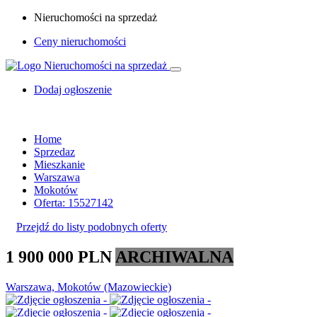
Nieruchomości na sprzedaż
Ceny nieruchomości
Dodaj ogłoszenie
Home
Sprzedaz
Mieszkanie
Warszawa
Mokotów
Oferta: 15527142
Przejdź do listy podobnych oferty
1 900 000 PLN
ARCHIWALNA
Warszawa, Mokotów (Mazowieckie)