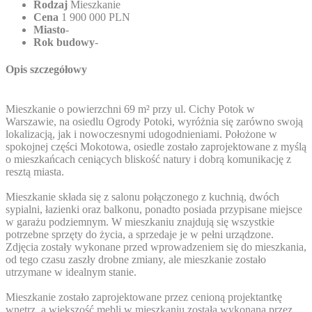
Rodzaj
Mieszkanie
Cena
1 900 000 PLN
Miasto
-
Rok budowy
-
Opis szczegółowy
Mieszkanie o powierzchni 69 m² przy ul. Cichy Potok w
Warszawie, na osiedlu Ogrody Potoki, wyróżnia się zarówno swoją
lokalizacją, jak i nowoczesnymi udogodnieniami. Położone w
spokojnej części Mokotowa, osiedle zostało zaprojektowane z myślą
o mieszkańcach ceniących bliskość natury i dobrą komunikację z
resztą miasta.
Mieszkanie składa się z salonu połączonego z kuchnią, dwóch
sypialni, łazienki oraz balkonu, ponadto posiada przypisane miejsce
w garażu podziemnym. W mieszkaniu znajdują się wszystkie
potrzebne sprzęty do życia, a sprzedaje je w pełni urządzone.
Zdjęcia zostały wykonane przed wprowadzeniem się do mieszkania,
od tego czasu zaszły drobne zmiany, ale mieszkanie zostało
utrzymane w idealnym stanie.
Mieszkanie zostało zaprojektowane przez cenioną projektantkę
wnętrz, a większość mebli w mieszkaniu została wykonana przez