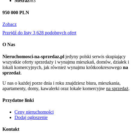
Metraż:
63
950 000 PLN
Zobacz
Przejdź do listy 3 628 podobnych ofert
O Nas
Nieruchomosci-na-sprzedaz.pl
jedyny polski serwis skupiający
wszystkie oferty sprzedaży i wynajmu mieszkań, domów, działek i
lokali komercyjnych, jak również wynajmu krótkookresowego
na
sprzedaż
.
U nas o każdej porze dnia i roku znajdziesz biura, mieszkania,
apartamenty, domy, kawalerki oraz lokale komercyjne
na sprzedaż
.
Przydatne linki
Ceny nieruchomości
Dodaj ogłoszenie
Kontakt