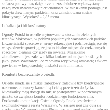
stolarza pod wymiar, dzięki czemu został dobrze wykorzystany
każdy metr kwadratowy nieruchomości. W mieszkaniu podłoga jest
pokryta drewnianym parkietem oraz zainstalowana została
klimatyzacja. Wysokość - 2,85 metra.
Lokalizacja i bliskość natury
Ogrody Potoki to osiedle usytuowane w otoczeniu zielonych
terenów Mokotowa, w pobliżu popularnych warszawskich parków.
Liczne ścieżki spacerowe, tereny rekreacyjne i pola rozciągające się
w sąsiedztwie sprawiają, że jest to idealne miejsce do codziennych
spacerów, biegania czy jazdy na rowerze. Mieszkanie
zlokalizowane jest zaledwie kilka kroków od miejsc określanych
jako „płuca Warszawy”, co zapewnia wyjątkową atmosferę i świeże
powietrze w bezpośredniej bliskości centrum miasta.
Komfort i bezpieczeństwo osiedla
Osiedle składa się z niskiej zabudowy, zaledwie trzy kondygnacje
naziemne, co tworzy kameralną i cichą przestrzeń do życia.
Mieszkańcy mają dostęp do miejsc postojowych w podziemnym
garażu, co zwiększa komfort codziennego funkcjonowania.
Doskonała komunikacja Osiedle Ogrody Potoki jest świetnie
skomunikowane z resztą Warszawy. W zasięgu nóg znajdują się
stacje metra Wilanowska oraz Służewiec, co czyni podróżowanie po