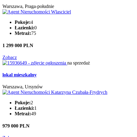
Warszawa, Praga-południe
Pokoje:
4
Łazienki:
0
Metraż:
75
1 299 000 PLN
Zobacz
na sprzedaż
lokal mieszkalny
Warszawa, Ursynów
Pokoje:
2
Łazienki:
1
Metraż:
49
979 000 PLN