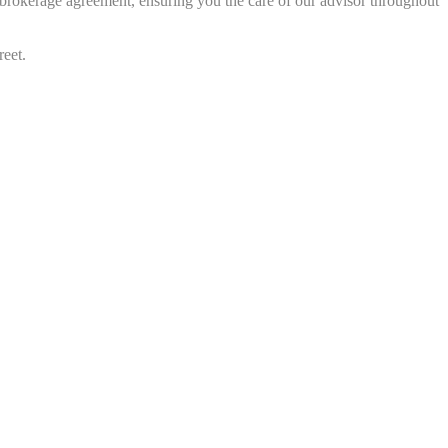
 a brokerage agreement, ensuring you the care of our advisor throughout
reet.