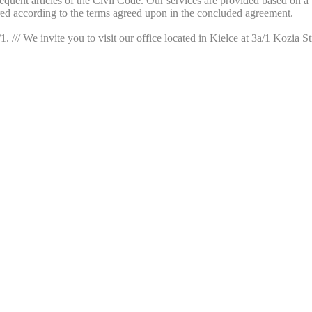
ubsequent articles of the Civil Code. Our services are provided based on
ered according to the terms agreed upon in the concluded agreement.
/// We invite you to visit our office located in Kielce at 3a/1 Kozia St