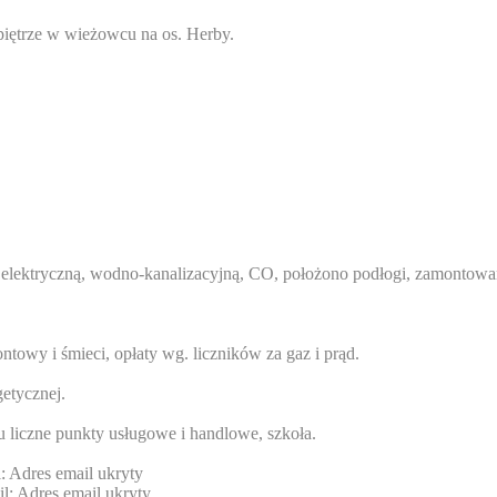
iętrze w wieżowcu na os. Herby.
ę elektryczną, wodno-kanalizacyjną, CO, położono podłogi, zamonto
towy i śmieci, opłaty wg. liczników za gaz i prąd.
etycznej.
u liczne punkty usługowe i handlowe, szkoła.
l:
Adres email ukryty
il:
Adres email ukryty