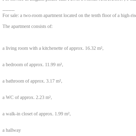
--------
For sale: a two-room apartment located on the tenth floor of a high-rise
The apartment consists of:
a living room with a kitchenette of approx. 16.32 m²,
a bedroom of approx. 11.99 m²,
a bathroom of approx. 3.17 m²,
a WC of approx. 2.23 m²,
a walk-in closet of approx. 1.99 m²,
a hallway