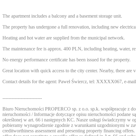
The apartment includes a balcony and a basement storage unit.
The property has undergone a full renovation, including new electrical
Heating and hot water are supplied from the municipal network.
The maintenance fee is approx. 400 PLN, including heating, water, ren
No energy performance certificate has been issued for the property.
Great location with quick access to the city center. Nearby, there are va
Contact details for the agent: Paweł Świercz, tel:
XXXXX067
, e-mai
--------------------------
Biuro Nieruchomości PROPERCO sp. z o.o. sp.k. współpracuje z dośw
nieruchomości / Informacje dotyczące opisu nieruchomości podane są 
określonej w art. 66 i następnych KC. Nasze usługi świadczymy w o
pobieramy wynagrodzenie zgodnie z warunkami uzgodnionymi w zawarte
creditworthiness assessment and presenting property financing offers.