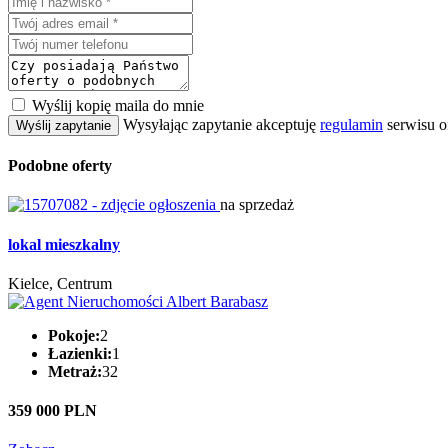
Wyślij kopię maila do mnie
Wysyłając zapytanie akceptuję
regulamin
serwisu o
Wyślij zapytanie
Podobne oferty
na sprzedaż
lokal mieszkalny
Kielce, Centrum
Pokoje:
2
Łazienki:
1
Metraż:
32
359 000 PLN