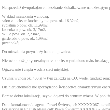
Na sprzedaż dwupokojowe mieszkanie zlokalizowane na dziesiątym p
W skład mieszkania wchodzą:
salon z aneksem kuchennym o pow. ok. 16,32m2,
sypialnia o pow. ok. 11,99m2,
łazienka o pow. ok. 3,17m2,
WC o pow .ok. 2,23m2,
garderoba o pow. ok. 1,99m2,
przedpokój.
Do mieszkania przynależy balkon i piwnica.
Nieruchomość po generalnym remoncie: wymieniono m.in. instalacj
Ogrzewanie i ciepła woda z sieci miejskiej.
Czynsz wynosi ok. 400 zł w tym zaliczki na CO, wodę, fundusz remon
Dla nieruchomości nie sporządzono świadectwa charakterystyki energ
Bardzo dobra lokalizacja, szybki dojazd do centrum miasta. W pobliż
Dane kontaktowe do agenta: Paweł Świercz, tel:
XXXXX067
, e-mai
For service in English please call: Paweł Świercz:
XXXXX067
, e-ma