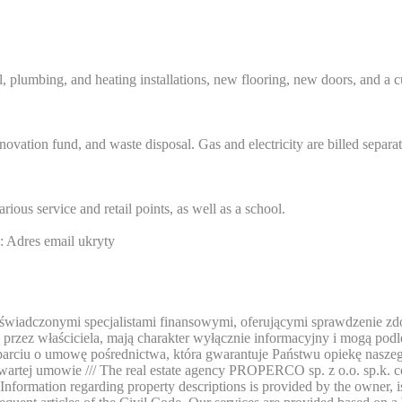
, plumbing, and heating installations, new flooring, new doors, and a c
ovation fund, and waste disposal. Gas and electricity are billed separa
rious service and retail points, as well as a school.
l:
Adres email ukryty
iadczonymi specjalistami finansowymi, oferującymi sprawdzenie zdol
przez właściciela, mają charakter wyłącznie informacyjny i mogą podle
parciu o umowę pośrednictwa, która gwarantuje Państwu opiekę nasze
j umowie /// The real estate agency PROPERCO sp. z o.o. sp.k. collab
 Information regarding property descriptions is provided by the owner, 