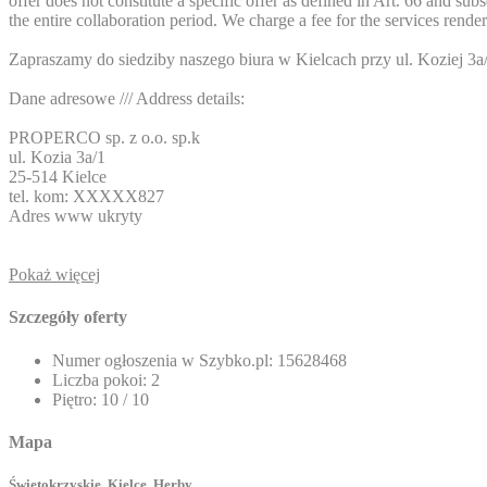
offer does not constitute a specific offer as defined in Art. 66 and s
the entire collaboration period. We charge a fee for the services rend
Zapraszamy do siedziby naszego biura w Kielcach przy ul. Koziej 3a/1. 
Dane adresowe /// Address details:
PROPERCO sp. z o.o. sp.k
ul. Kozia 3a/1
25-514 Kielce
tel. kom:
XXXXX827
Adres www ukryty
Pokaż więcej
Szczegóły oferty
Numer ogłoszenia w Szybko.pl:
15628468
Liczba pokoi:
2
Piętro:
10 / 10
Mapa
Świętokrzyskie, Kielce, Herby ,