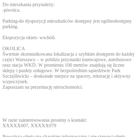
Do mieszkania przynależy:
-piwnica.
Parking-do dyspozycji mieszkańców dostępny jest ogólnodostępny
parking.
Ekspozycja okien- wschód.
OKOLICA
Świetnie skomunikowana lokalizacja z szybkim dostępem do każdej
części Warszawy – w pobliżu przystanki tramwajowe, autobusowe
oraz stacja WKD. W promieniu 100 metrów znajdują się liczne
sklepy i punkty usługowe. W bezpośrednim sąsiedztwie Park
Szczęśliwicki – doskonałe miejsce na spacery, rekreację i aktywny
wypoczynek.
Zapraszam na prezentację nieruchomości.
W razie zainteresowania prosimy o kontakt:
XXXXX007
,
XXXXX079
Powyższa oferta ma charakter informacyjny i nie stanowi oferty