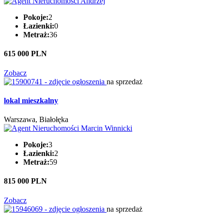
Pokoje:
2
Łazienki:
0
Metraż:
36
615 000 PLN
Zobacz
na sprzedaż
lokal mieszkalny
Warszawa, Białołęka
Pokoje:
3
Łazienki:
2
Metraż:
59
815 000 PLN
Zobacz
na sprzedaż