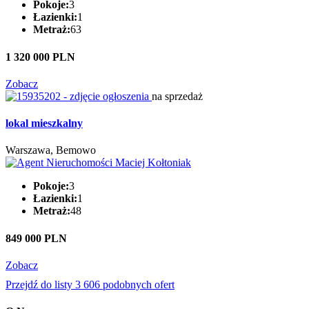
Pokoje:
3
Łazienki:
1
Metraż:
63
1 320 000 PLN
Zobacz
na sprzedaż
lokal mieszkalny
Warszawa, Bemowo
Pokoje:
3
Łazienki:
1
Metraż:
48
849 000 PLN
Zobacz
Przejdź do listy 3 606 podobnych ofert