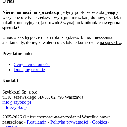
O Nas
Nieruchomosci-na-sprzedaz.pl
jedyny polski serwis skupiający
wszystkie oferty sprzedaży i wynajmu mieszkań, domów, działek i
lokali komercyjnych, jak również wynajmu krótkookresowego
na
sprzedaż
.
U nas o każdej porze dnia i roku znajdziesz biura, mieszkania,
apartamenty, domy, kawalerki oraz lokale komercyjne
na sprzedaż
.
Przydatne linki
Ceny nieruchomości
Dodaj ogłoszenie
Kontakt
Szybko.pl Sp. z o.o.
ul. K. Jeżewskiego 5D/58, 02-796 Warszawa
info@szybko.pl
info.szybko.pl
2005-2026 © nieruchomosci-na-sprzedaz.pl Wszelkie prawa
zastrzeżone •
Regulamin
•
Polityka prywatności
•
Cookies
•