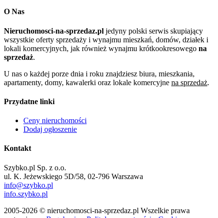
O Nas
Nieruchomosci-na-sprzedaz.pl
jedyny polski serwis skupiający
wszystkie oferty sprzedaży i wynajmu mieszkań, domów, działek i
lokali komercyjnych, jak również wynajmu krótkookresowego
na
sprzedaż
.
U nas o każdej porze dnia i roku znajdziesz biura, mieszkania,
apartamenty, domy, kawalerki oraz lokale komercyjne
na sprzedaż
.
Przydatne linki
Ceny nieruchomości
Dodaj ogłoszenie
Kontakt
Szybko.pl Sp. z o.o.
ul. K. Jeżewskiego 5D/58, 02-796 Warszawa
info@szybko.pl
info.szybko.pl
2005-2026 © nieruchomosci-na-sprzedaz.pl Wszelkie prawa