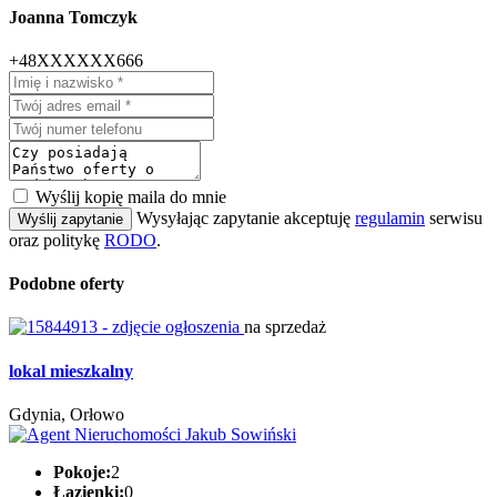
Joanna Tomczyk
+48XXXXXX666
Wyślij kopię maila do mnie
Wysyłając zapytanie akceptuję
regulamin
serwisu
Wyślij zapytanie
oraz politykę
RODO
.
Podobne oferty
na sprzedaż
lokal mieszkalny
Gdynia, Orłowo
Pokoje:
2
Łazienki:
0