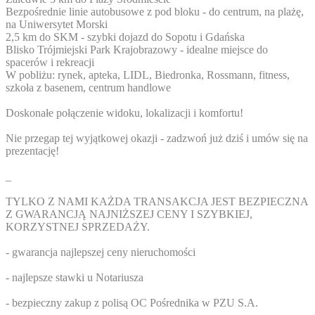
Bezpośrednie linie autobusowe z pod bloku - do centrum, na plażę,
na Uniwersytet Morski
2,5 km do SKM - szybki dojazd do Sopotu i Gdańska
Blisko Trójmiejski Park Krajobrazowy - idealne miejsce do
spacerów i rekreacji
W pobliżu: rynek, apteka, LIDL, Biedronka, Rossmann, fitness,
szkoła z basenem, centrum handlowe
Doskonałe połączenie widoku, lokalizacji i komfortu!
Nie przegap tej wyjątkowej okazji - zadzwoń już dziś i umów się na
prezentację!
_
TYLKO Z NAMI KAŻDA TRANSAKCJA JEST BEZPIECZNA
Z GWARANCJĄ NAJNIŻSZEJ CENY I SZYBKIEJ,
KORZYSTNEJ SPRZEDAŻY.
- gwarancja najlepszej ceny nieruchomości
- najlepsze stawki u Notariusza
- bezpieczny zakup z polisą OC Pośrednika w PZU S.A.