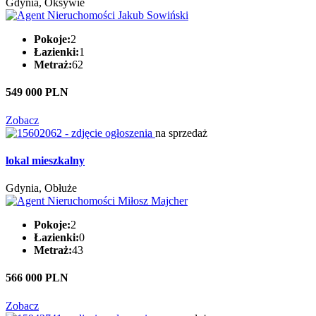
Gdynia, Oksywie
Pokoje:
2
Łazienki:
1
Metraż:
62
549 000 PLN
Zobacz
na sprzedaż
lokal mieszkalny
Gdynia, Obłuże
Pokoje:
2
Łazienki:
0
Metraż:
43
566 000 PLN
Zobacz