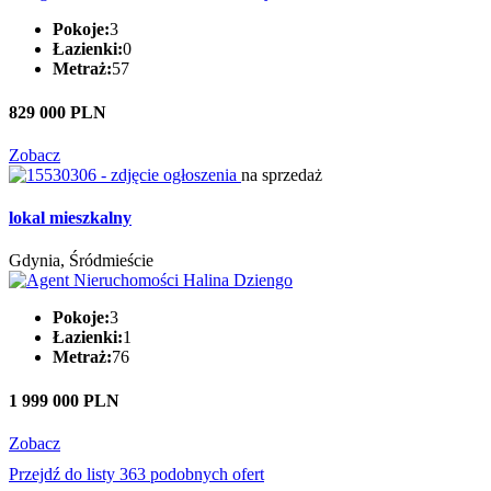
Pokoje:
3
Łazienki:
0
Metraż:
57
829 000 PLN
Zobacz
na sprzedaż
lokal mieszkalny
Gdynia, Śródmieście
Pokoje:
3
Łazienki:
1
Metraż:
76
1 999 000 PLN
Zobacz
Przejdź do listy 363 podobnych ofert