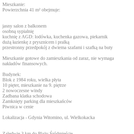
Mieszkanie:
Powierzchnia 41 m² obejmuje:
jasny salon z balkonem
osobną sypialnię
kuchnię z AGD: lodówka, kuchenka gazowa, piekarnik
dużą łazienkę z prysznicem i pralką
przestronny przedpokój z dwiema szafami i szafką na buty
Mieszkanie gotowe do zamieszkania od zaraz, nie wymaga
nakładów finansowych.
Budynek:
Blok z 1984 roku, wielka płyta
10 pięter, mieszkanie na 9. piętrze
2 nowoczesne windy
Zadbana klatka schodowa
Zamknięty parking dla mieszkańców
Piwnica w cenie
Lokalizacja - Gdynia Witomino, ul. Wielkokacka
Zaledwie 3 km do Plaży Śródmieście