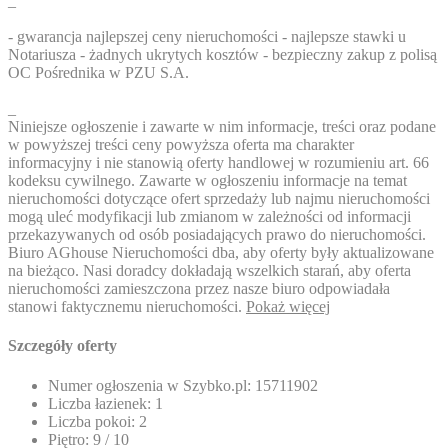
_
- gwarancja najlepszej ceny nieruchomości - najlepsze stawki u
Notariusza - żadnych ukrytych kosztów - bezpieczny zakup z polisą
OC Pośrednika w PZU S.A.
_
Niniejsze ogłoszenie i zawarte w nim informacje, treści oraz podane
w powyższej treści ceny powyższa oferta ma charakter
informacyjny i nie stanowią oferty handlowej w rozumieniu art. 66
kodeksu cywilnego. Zawarte w ogłoszeniu informacje na temat
nieruchomości dotyczące ofert sprzedaży lub najmu nieruchomości
mogą uleć modyfikacji lub zmianom w zależności od informacji
przekazywanych od osób posiadających prawo do nieruchomości.
Biuro AGhouse Nieruchomości dba, aby oferty były aktualizowane
na bieżąco. Nasi doradcy dokładają wszelkich starań, aby oferta
nieruchomości zamieszczona przez nasze biuro odpowiadała
stanowi faktycznemu nieruchomości.
Pokaż więcej
Szczegóły oferty
Numer ogłoszenia w Szybko.pl:
15711902
Liczba łazienek:
1
Liczba pokoi:
2
Piętro:
9 / 10