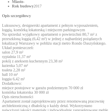
Miasto
-
Rok budowy
2017
Opis szczegółowy
Luksusowy, designerski apartament z pełnym wyposażeniem,
loggią, komórką lokatorską i miejscem parkingowym
Na sprzedaż wyjątkowy apartament o powierzchni 80,7 m² z
przeszkloną loggią (6,42 m²) w jednej z najbardziej pożądanych
lokalizacji Warszawy w pobliżu stacji metro Rondo Daszyńskiego.
Układ pomieszczeń:
salon 27,9 m²
sypialnia 11,37 m²
pokój z aneksem kuchennym 23,38 m²
łazienka 5,07 m²
toaleta 2,28 m²
hall 10 m²
loggia 6,42 m²
Dodatkowo:
miejsce postojowe w garażu podziemnym 70 000 zł
komórka lokatorska 30 000 zł
Opis nieruchomości
Apartament został zaprojektowany przez renomowaną pracownię
architektoniczną z dbałością o każdy detal. Wykorzystano
najwyższej jakości materiały i indywidualnie zaprojektowane meble