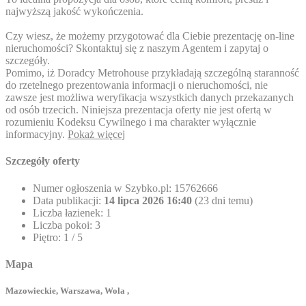
najwyższą jakość wykończenia.
Czy wiesz, że możemy przygotować dla Ciebie prezentację on-line
nieruchomości? Skontaktuj się z naszym Agentem i zapytaj o
szczegóły.
Pomimo, iż Doradcy Metrohouse przykładają szczególną staranność
do rzetelnego prezentowania informacji o nieruchomości, nie
zawsze jest możliwa weryfikacja wszystkich danych przekazanych
od osób trzecich. Niniejsza prezentacja oferty nie jest ofertą w
rozumieniu Kodeksu Cywilnego i ma charakter wyłącznie
informacyjny.
Pokaż więcej
Szczegóły oferty
Numer ogłoszenia w Szybko.pl:
15762666
Data publikacji:
14 lipca 2026 16:40
(23 dni temu)
Liczba łazienek:
1
Liczba pokoi:
3
Piętro:
1 / 5
Mapa
Mazowieckie, Warszawa, Wola ,