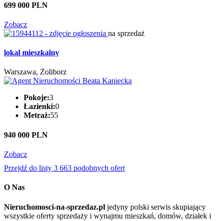
699 000 PLN
Zobacz
na sprzedaż
lokal mieszkalny
Warszawa, Żoliborz
Pokoje:
3
Łazienki:
0
Metraż:
55
940 000 PLN
Zobacz
Przejdź do listy 3 663 podobnych ofert
O Nas
Nieruchomosci-na-sprzedaz.pl
jedyny polski serwis skupiający
wszystkie oferty sprzedaży i wynajmu mieszkań, domów, działek i