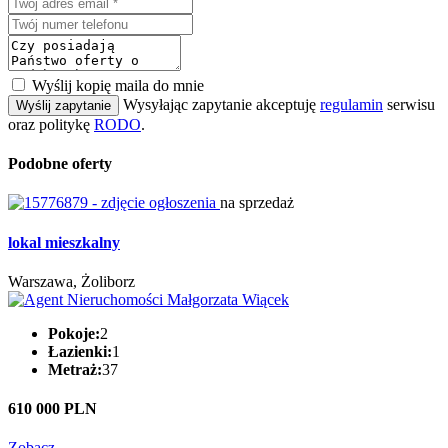
Wyślij kopię maila do mnie
Wysyłając zapytanie akceptuję
regulamin
serwisu
Wyślij zapytanie
oraz politykę
RODO
.
Podobne oferty
na sprzedaż
lokal mieszkalny
Warszawa, Żoliborz
Pokoje:
2
Łazienki:
1
Metraż:
37
610 000 PLN
Zobacz