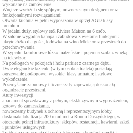
wykonane na zamówienie.
Wnętrze wyróżnia się spójnym, nowoczesnym designem oraz
funkcjonalnymi rozwiązaniami:
Otwarta kuchnia w pełni wyposażona w sprzęt AGD klasy
premium.
W jadalni duży, stylowy stół Riviera Maison na 6 osób.
W salonie wygodna kanapa i zabudowa z wieloma funkcjami:
ukryte łóżko dla gości, lodówka na wino Miele oraz przestrzeń do
przechowywania.
W sypialni komfortowe łóżko małżeńskie i pojemna szafa z wnęką
na telewizor.
Na podłogach w pokojach i holu parkiet z czarnego dębu.
Dwie eleganckie łazienki (w tym osobna toaleta) posiadają
ogrzewanie podłogowe, wysokiej klasy armaturę i stylowe
wykończenie.
Przemyślane zabudowy i liczne szafy zapewniają doskonałą
organizację przestrzeni.
Atuty inwestycji
apartament sprzedawany z pełnym, ekskluzywnym wyposażeniem,
gotowy do zamieszkania,
nowoczesny budynek z ochroną i reprezentacyjnym lobby,
doskonała lokalizacja 200 m od metra Rondo Daszyńskiego, w
otoczeniu pełnej infrastruktury: sklepów, restauracji, kawiarni, szkół
i punktów usługowych.
To idealna propozycja dla osób, które cenią komfort, prestiż i