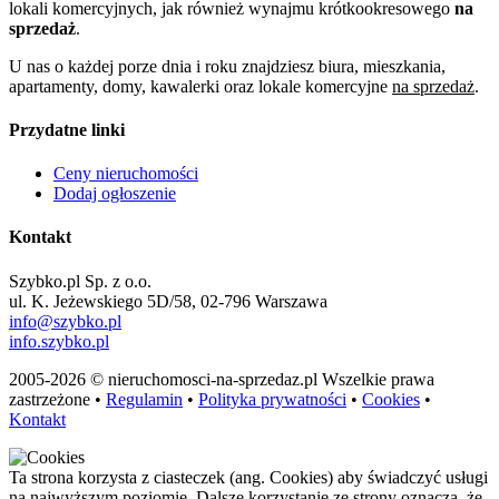
lokali komercyjnych, jak również wynajmu krótkookresowego
na
sprzedaż
.
U nas o każdej porze dnia i roku znajdziesz biura, mieszkania,
apartamenty, domy, kawalerki oraz lokale komercyjne
na sprzedaż
.
Przydatne linki
Ceny nieruchomości
Dodaj ogłoszenie
Kontakt
Szybko.pl Sp. z o.o.
ul. K. Jeżewskiego 5D/58, 02-796 Warszawa
info@szybko.pl
info.szybko.pl
2005-2026 © nieruchomosci-na-sprzedaz.pl Wszelkie prawa
zastrzeżone •
Regulamin
•
Polityka prywatności
•
Cookies
•
Kontakt
Ta strona korzysta z ciasteczek (ang. Cookies) aby świadczyć usługi
na najwyższym poziomie. Dalsze korzystanie ze strony oznacza, że