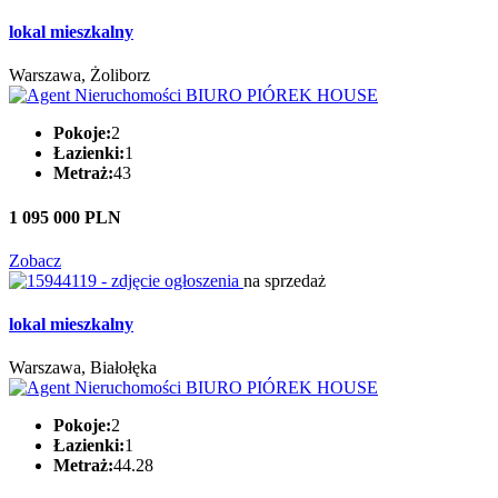
lokal mieszkalny
Warszawa, Żoliborz
Pokoje:
2
Łazienki:
1
Metraż:
43
1 095 000 PLN
Zobacz
na sprzedaż
lokal mieszkalny
Warszawa, Białołęka
Pokoje:
2
Łazienki:
1
Metraż:
44.28