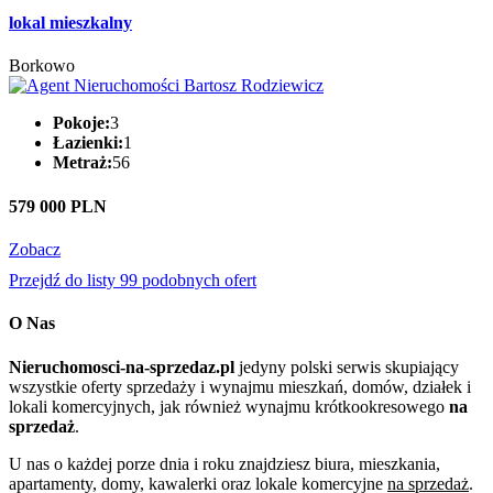
lokal mieszkalny
Borkowo
Pokoje:
3
Łazienki:
1
Metraż:
56
579 000 PLN
Zobacz
Przejdź do listy 99 podobnych ofert
O Nas
Nieruchomosci-na-sprzedaz.pl
jedyny polski serwis skupiający
wszystkie oferty sprzedaży i wynajmu mieszkań, domów, działek i
lokali komercyjnych, jak również wynajmu krótkookresowego
na
sprzedaż
.
U nas o każdej porze dnia i roku znajdziesz biura, mieszkania,
apartamenty, domy, kawalerki oraz lokale komercyjne
na sprzedaż
.