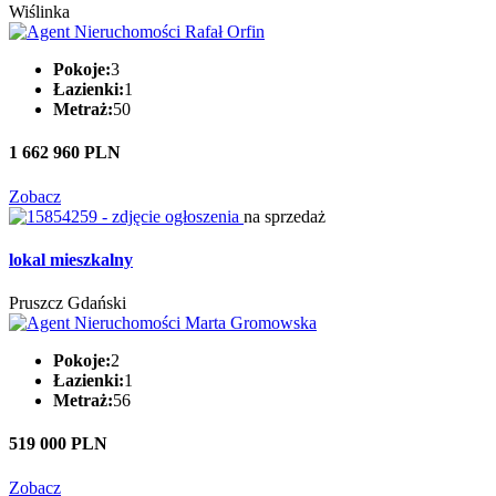
Wiślinka
Pokoje:
3
Łazienki:
1
Metraż:
50
1 662 960 PLN
Zobacz
na sprzedaż
lokal mieszkalny
Pruszcz Gdański
Pokoje:
2
Łazienki:
1
Metraż:
56
519 000 PLN
Zobacz