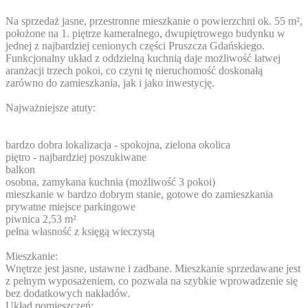
Na sprzedaż jasne, przestronne mieszkanie o powierzchni ok. 55 m²,
położone na 1. piętrze kameralnego, dwupiętrowego budynku w
jednej z najbardziej cenionych części Pruszcza Gdańskiego.
Funkcjonalny układ z oddzielną kuchnią daje możliwość łatwej
aranżacji trzech pokoi, co czyni tę nieruchomość doskonałą
zarówno do zamieszkania, jak i jako inwestycję.
Najważniejsze atuty:
bardzo dobra lokalizacja - spokojna, zielona okolica
piętro - najbardziej poszukiwane
balkon
osobna, zamykana kuchnia (możliwość 3 pokoi)
mieszkanie w bardzo dobrym stanie, gotowe do zamieszkania
prywatne miejsce parkingowe
piwnica 2,53 m²
pełna własność z księgą wieczystą
Mieszkanie:
Wnętrze jest jasne, ustawne i zadbane. Mieszkanie sprzedawane jest
z pełnym wyposażeniem, co pozwala na szybkie wprowadzenie się
bez dodatkowych nakładów.
Układ pomieszczeń: