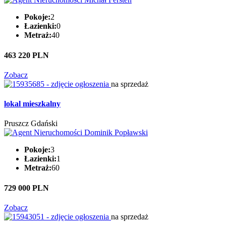
Pokoje:
2
Łazienki:
0
Metraż:
40
463 220 PLN
Zobacz
na sprzedaż
lokal mieszkalny
Pruszcz Gdański
Pokoje:
3
Łazienki:
1
Metraż:
60
729 000 PLN
Zobacz
na sprzedaż