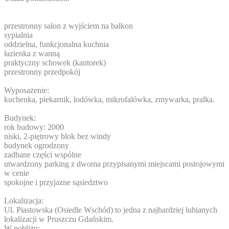
przestronny salon z wyjściem na balkon
sypialnia
oddzielna, funkcjonalna kuchnia
łazienka z wanną
praktyczny schowek (kantorek)
przestronny przedpokój
Wyposażenie:
kuchenka, piekarnik, lodówka, mikrofalówka, zmywarka, pralka.
Budynek:
rok budowy: 2000
niski, 2-piętrowy blok bez windy
budynek ogrodzony
zadbane części wspólne
utwardzony parking z dwoma przypisanymi miejscami postojowymi
w cenie
spokojne i przyjazne sąsiedztwo
Lokalizacja:
Ul. Piastowska (Osiedle Wschód) to jedna z najbardziej lubianych
lokalizacji w Pruszczu Gdańskim.
W pobliżu: