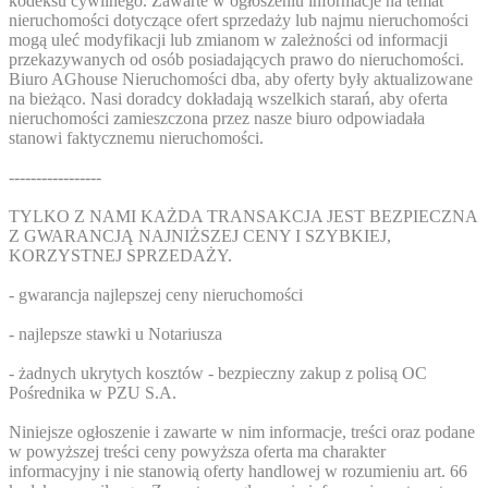
kodeksu cywilnego. Zawarte w ogłoszeniu informacje na temat
nieruchomości dotyczące ofert sprzedaży lub najmu nieruchomości
mogą uleć modyfikacji lub zmianom w zależności od informacji
przekazywanych od osób posiadających prawo do nieruchomości.
Biuro AGhouse Nieruchomości dba, aby oferty były aktualizowane
na bieżąco. Nasi doradcy dokładają wszelkich starań, aby oferta
nieruchomości zamieszczona przez nasze biuro odpowiadała
stanowi faktycznemu nieruchomości.
-----------------
TYLKO Z NAMI KAŻDA TRANSAKCJA JEST BEZPIECZNA
Z GWARANCJĄ NAJNIŻSZEJ CENY I SZYBKIEJ,
KORZYSTNEJ SPRZEDAŻY.
- gwarancja najlepszej ceny nieruchomości
- najlepsze stawki u Notariusza
- żadnych ukrytych kosztów - bezpieczny zakup z polisą OC
Pośrednika w PZU S.A.
Niniejsze ogłoszenie i zawarte w nim informacje, treści oraz podane
w powyższej treści ceny powyższa oferta ma charakter
informacyjny i nie stanowią oferty handlowej w rozumieniu art. 66