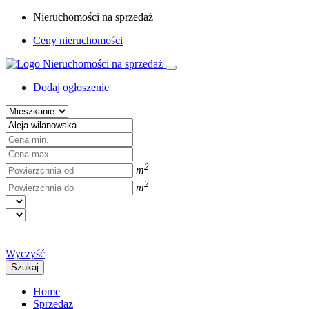
Nieruchomości na sprzedaż
Ceny nieruchomości
Dodaj ogłoszenie
2
m
2
m
Wyczyść
Szukaj
Home
Sprzedaz