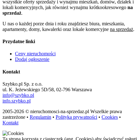
wszystkie oferty sprzedaży i wynajmu mieszkań, domów, działek i
lokali komercyjnych, jak również wynajmu krótkookresowego
na
sprzedaż
.
U nas o każdej porze dnia i roku znajdziesz biura, mieszkania,
apartamenty, domy, kawalerki oraz lokale komercyjne
na sprzedaż
.
Przydatne linki
Ceny nieruchomości
Dodaj ogłoszenie
Kontakt
Szybko.pl Sp. z o.o.
ul. K. Jeżewskiego 5D/58, 02-796 Warszawa
info@szybko.pl
info.szybko.pl
2005-2026 © nieruchomosci-na-sprzedaz.pl Wszelkie prawa
zastrzeżone •
Regulamin
•
Polityka prywatności
•
Cookies
•
Kontakt
Ta strona korzysta z ciasteczek (ang. Cookies) aby świadczyć usługi