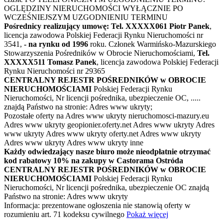
OGLĘDZINY NIERUCHOMOŚCI WYŁĄCZNIE PO
WCZEŚNIEJSZYM UZGODNIENIU TERMINU
Pośrednicy realizujący umowę:
Tel.
XXXXX061
Piotr Panek
,
licencja zawodowa Polskiej Federacji Rynku Nieruchomości nr
3541,
- na rynku od 1996
roku. Członek Warmińsko-Mazurskiego
Stowarzyszenia Pośredników w Obrocie Nieruchomościami,
Tel.
XXXXX511
Tomasz Panek
, licencja zawodowa Polskiej Federacji
Rynku Nieruchomości nr 29365
CENTRALNY REJESTR POŚREDNIKÓW w OBROCIE
NIERUCHOMOŚCIAMI
Polskiej Federacji Rynku
Nieruchomości, Nr licencji pośrednika, ubezpieczenie OC, .....
znajdą Państwo na stronie:
Adres www ukryty
;
Pozostałe oferty na
Adres www ukryty
nieruchomosci-mazury.eu
Adres www ukryty
geopionier.oferty.net
Adres www ukryty
Adres
www ukryty
Adres www ukryty
oferty.net
Adres www ukryty
Adres www ukryty
Adres www ukryty
inne
Każdy odwiedzający nasze biuro może nieodpłatnie otrzymać
kod rabatowy 10% na zakupy w Castorama
Ostróda
CENTRALNY REJESTR POŚREDNIKÓW w OBROCIE
NIERUCHOMOŚCIAMI
Polskiej Federacji Rynku
Nieruchomości, Nr licencji pośrednika, ubezpieczenie OC znajdą
Państwo na stronie:
Adres www ukryty
Informacja: prezentowane ogłoszenia nie stanowią oferty w
rozumieniu art. 71 kodeksu cywilnego
Pokaż więcej