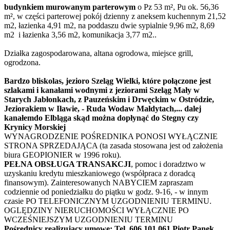
budynkiem murowanym parterowym
o Pz 53 m², Pu ok. 56,36
m², w części parterowej pokój dzienny z aneksem kuchennym 21,52
m2, łazienka 4,91 m2, na poddaszu dwie sypialnie 9,96 m2, 8,69
m2 i łazienka 3,56 m2, komunikacja 3,77 m2..
Działka zagospodarowana, altana ogrodowa, miejsce grill,
ogrodzona.
Bardzo bliskolas,
jezioro Szeląg Wielki
,
które połączone jest
szlakami i kanałami wodnymi z jeziorami Szeląg Mały w
Starych Jabłonkach, z Pauzeńskim i Drwęckim w Ostródzie,
Jeziorakiem w Iławie, - Ruda Woda w Małdytach,... dalej
kanałem
do Elbląga skąd można dopłynąć do Stegny czy
Krynicy Morskiej
WYNAGRODZENIE POŚREDNIKA PONOSI WYŁĄCZNIE
STRONA SPRZEDAJĄCA (ta zasada stosowana jest od założenia
biura GEOPIONIER w 1996 roku).
PEŁNA OBSŁUGA TRANSAKCJI
, pomoc i doradztwo w
uzyskaniu kredytu mieszkaniowego (współpraca z doradcą
finansowym). Zainteresowanych NABYCIEM zapraszam
codziennie od poniedziałku do piątku w godz. 9-16, - w innym
czasie PO TELEFONICZNYM UZGODNIENIU TERMINU.
OGLĘDZINY NIERUCHOMOŚCI WYŁĄCZNIE PO
WCZEŚNIEJSZYM UZGODNIENIU TERMINU
Pośrednicy realizujący umowę:
Tel. 606 101 061 Piotr Panek
,