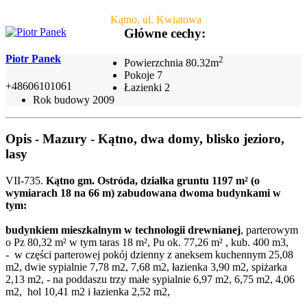
Kątno, ul. Kwiatowa
Główne cechy:
Piotr Panek
2
Powierzchnia
80.32m
Pokoje
7
+48606101061
Łazienki
2
Rok budowy
2009
Opis - Mazury - Kątno, dwa domy, blisko jezioro,
lasy
VII-735.
Kątno gm. Ostróda, działka gruntu 1197 m² (o
wymiarach 18 na 66 m) zabudowana dwoma budynkami w
tym:
budynkiem mieszkalnym w technologii drewnianej
, parterowym
o Pz 80,32 m² w tym taras 18 m², Pu ok. 77,26 m² , kub. 400 m3,
- w części parterowej pokój dzienny z aneksem kuchennym 25,08
m2, dwie sypialnie 7,78 m2, 7,68 m2, łazienka 3,90 m2, spiżarka
2,13 m2, - na poddaszu trzy małe sypialnie 6,97 m2, 6,75 m2, 4,06
m2, hol 10,41 m2 i łazienka 2,52 m2,