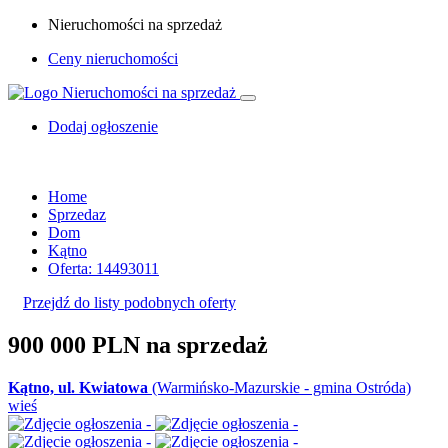
Nieruchomości na sprzedaż
Ceny nieruchomości
Dodaj ogłoszenie
Home
Sprzedaz
Dom
Kątno
Oferta: 14493011
Przejdź do listy podobnych oferty
900 000 PLN
na sprzedaż
Kątno, ul. Kwiatowa
(Warmińsko-Mazurskie - gmina Ostróda)
wieś