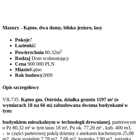
Mazury - Kątno, dwa domy, blisko jezioro, lasy
Pokoje
7
Łazienki
2
2
Powierzchnia
80.32m
Rodzaj
Dom wolnostojący
Cena
900 000 PLN
Miasto
Kątno
Rok budowy
2009
Opis szczegółowy
VII-735.
Kątno gm. Ostróda, działka gruntu 1197 m² (o
wymiarach 18 na 66 m) zabudowana dwoma budynkami w
tym:
budynkiem mieszkalnym w technologii drewnianej
, parterowym
o Pz 80,32 m² w tym taras 18 m², Pu ok. 77,26 m² , kub. 400 m3,
- w części parterowej pokój dzienny z aneksem kuchennym 25,08
m2, dwie sypialnie 7,78 m2, 7,68 m2, łazienka 3,90 m2, spiżarka