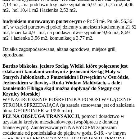
2,13 m2, - na poddaszu trzy małe sypialnie 6,97 m2, 6,75 m2, 4,06
m2, hol 10,41 m2 i łazienka 2,52 m2,
budynkiem murowanym parterowym
o Pz 53 m², Pu ok. 56,36
m², w części parterowej pokój dzienny z aneksem kuchennym 21,52
m2, łazienka 4,91 m2, na poddaszu dwie sypialnie 9,96 m2, 8,69
m2 i łazienka 3,56 m2, komunikacja 3,77 m2..
Działka zagospodarowana, altana ogrodowa, miejsce grill,
ogrodzona.
Bardzo bliskolas,
jezioro Szeląg Wielki
,
które połączone jest
szlakami i kanałami wodnymi z jeziorami Szeląg Mały w
Starych Jabłonkach, z Pauzeńskim i Drwęckim w Ostródzie,
Jeziorakiem w Iławie, - Ruda Woda w Małdytach,... dalej
kanałem
do Elbląga skąd można dopłynąć do Stegny czy
Krynicy Morskiej
WYNAGRODZENIE POŚREDNIKA PONOSI WYŁĄCZNIE
STRONA SPRZEDAJĄCA (ta zasada stosowana jest od założenia
biura GEOPIONIER w 1996 roku).
PEŁNA OBSŁUGA TRANSAKCJI
, pomoc i doradztwo w
uzyskaniu kredytu mieszkaniowego (współpraca z doradcą
finansowym). Zainteresowanych NABYCIEM zapraszam
codziennie od poniedziałku do piątku w godz. 9-16, - w innym
czasie PO TELEFONICZNYM UZGODNIENIU TERMINU.