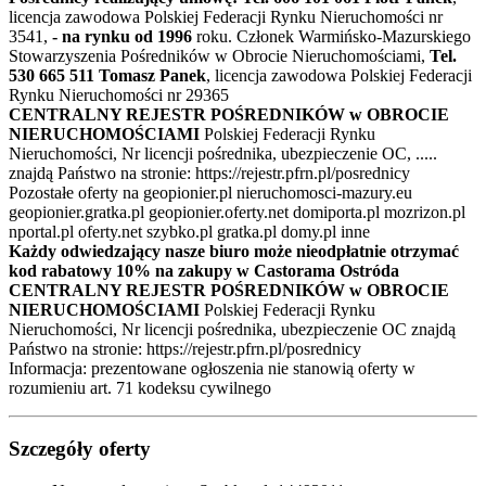
licencja zawodowa Polskiej Federacji Rynku Nieruchomości nr
3541,
- na rynku od 1996
roku. Członek Warmińsko-Mazurskiego
Stowarzyszenia Pośredników w Obrocie Nieruchomościami,
Tel.
530 665 511 Tomasz Panek
, licencja zawodowa Polskiej Federacji
Rynku Nieruchomości nr 29365
CENTRALNY REJESTR POŚREDNIKÓW w OBROCIE
NIERUCHOMOŚCIAMI
Polskiej Federacji Rynku
Nieruchomości, Nr licencji pośrednika, ubezpieczenie OC, .....
znajdą Państwo na stronie: https://rejestr.pfrn.pl/posrednicy
Pozostałe oferty na geopionier.pl nieruchomosci-mazury.eu
geopionier.gratka.pl geopionier.oferty.net domiporta.pl mozrizon.pl
nportal.pl oferty.net szybko.pl gratka.pl domy.pl inne
Każdy odwiedzający nasze biuro może nieodpłatnie otrzymać
kod rabatowy 10% na zakupy w Castorama
Ostróda
CENTRALNY REJESTR POŚREDNIKÓW w OBROCIE
NIERUCHOMOŚCIAMI
Polskiej Federacji Rynku
Nieruchomości, Nr licencji pośrednika, ubezpieczenie OC znajdą
Państwo na stronie: https://rejestr.pfrn.pl/posrednicy
Informacja: prezentowane ogłoszenia nie stanowią oferty w
rozumieniu art. 71 kodeksu cywilnego
Szczegóły oferty