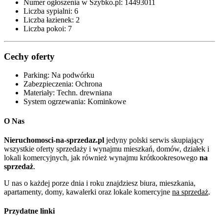
Numer ogłoszenia w Szybko.pl:
14493011
Liczba sypialni:
6
Liczba łazienek:
2
Liczba pokoi:
7
Cechy oferty
Parking:
Na podwórku
Zabezpieczenia:
Ochrona
Materiały:
Techn. drewniana
System ogrzewania:
Kominkowe
O Nas
Nieruchomosci-na-sprzedaz.pl
jedyny polski serwis skupiający
wszystkie oferty sprzedaży i wynajmu mieszkań, domów, działek i
lokali komercyjnych, jak również wynajmu krótkookresowego
na
sprzedaż
.
U nas o każdej porze dnia i roku znajdziesz biura, mieszkania,
apartamenty, domy, kawalerki oraz lokale komercyjne
na sprzedaż
.
Przydatne linki