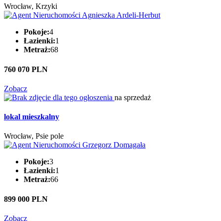
Wrocław, Krzyki
Pokoje:
4
Łazienki:
1
Metraż:
68
760 070 PLN
Zobacz
na sprzedaż
lokal mieszkalny
Wrocław, Psie pole
Pokoje:
3
Łazienki:
1
Metraż:
66
899 000 PLN
Zobacz