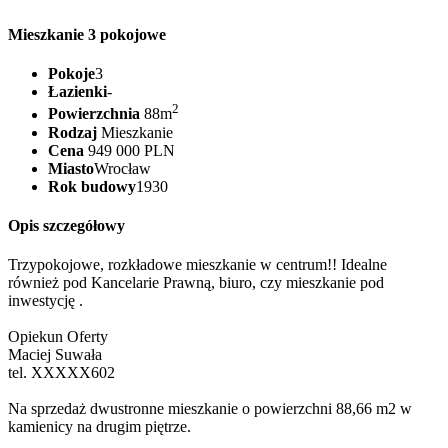
Mieszkanie 3 pokojowe
Pokoje
3
Łazienki
-
2
Powierzchnia
88m
Rodzaj
Mieszkanie
Cena
949 000 PLN
Miasto
Wrocław
Rok budowy
1930
Opis szczegółowy
Trzypokojowe, rozkładowe mieszkanie w centrum!! Idealne
również pod Kancelarie Prawną, biuro, czy mieszkanie pod
inwestycję .
Opiekun Oferty
Maciej Suwała
tel.
XXXXX602
Na sprzedaż dwustronne mieszkanie o powierzchni 88,66 m2 w
kamienicy na drugim piętrze.