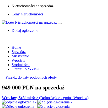
Nieruchomości na sprzedaż
Ceny nieruchomości
Dodaj ogłoszenie
Home
Sprzedaz
Mieszkanie
Wrocław
Śródmieście
Oferta: 15255049
Przejdź do listy podobnych oferty
949 000 PLN
na sprzedaż
Wrocław, Śródmieście
(Dolnośląskie - gmina Wrocław)