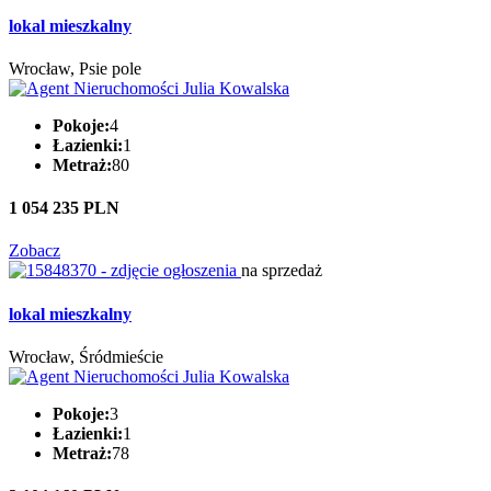
lokal mieszkalny
Wrocław, Psie pole
Pokoje:
4
Łazienki:
1
Metraż:
80
1 054 235 PLN
Zobacz
na sprzedaż
lokal mieszkalny
Wrocław, Śródmieście
Pokoje:
3
Łazienki:
1
Metraż:
78