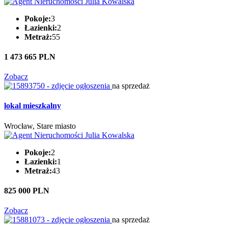
Pokoje:
3
Łazienki:
2
Metraż:
55
1 473 665 PLN
Zobacz
na sprzedaż
lokal mieszkalny
Wrocław, Stare miasto
Pokoje:
2
Łazienki:
1
Metraż:
43
825 000 PLN
Zobacz
na sprzedaż