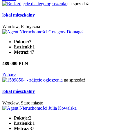
na sprzedaż
lokal mieszkalny
Wrocław, Fabryczna
Pokoje:
3
Łazienki:
1
Metraż:
47
489 000 PLN
Zobacz
na sprzedaż
lokal mieszkalny
Wrocław, Stare miasto
Pokoje:
2
Łazienki:
1
Metraż:
37