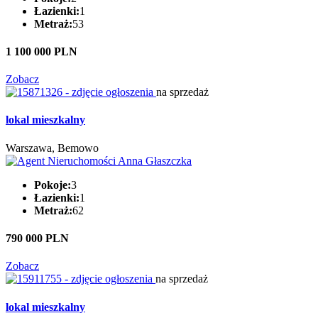
Łazienki:
1
Metraż:
53
1 100 000 PLN
Zobacz
na sprzedaż
lokal mieszkalny
Warszawa, Bemowo
Pokoje:
3
Łazienki:
1
Metraż:
62
790 000 PLN
Zobacz
na sprzedaż
lokal mieszkalny