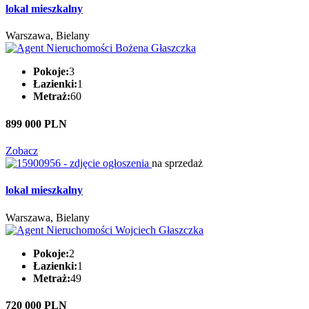
lokal mieszkalny
Warszawa, Bielany
Pokoje:
3
Łazienki:
1
Metraż:
60
899 000 PLN
Zobacz
na sprzedaż
lokal mieszkalny
Warszawa, Bielany
Pokoje:
2
Łazienki:
1
Metraż:
49
720 000 PLN