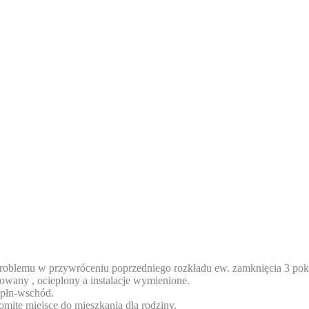
problemu w przywróceniu poprzedniego rozkładu ew. zamknięcia 3 poko
ntowany , ocieplony a instalacje wymienione.
i płn-wschód.
omite miejsce do mieszkania dla rodziny.