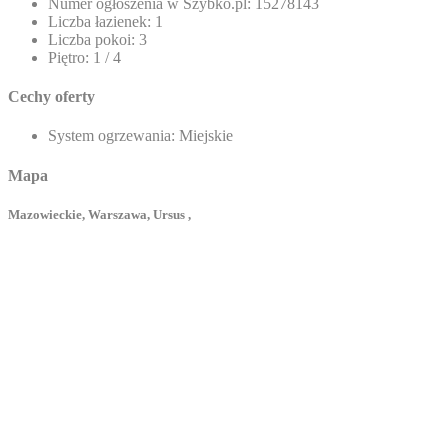
Numer ogłoszenia w Szybko.pl:
15278143
Liczba łazienek:
1
Liczba pokoi:
3
Piętro:
1 / 4
Cechy oferty
System ogrzewania:
Miejskie
Mapa
Mazowieckie, Warszawa, Ursus ,