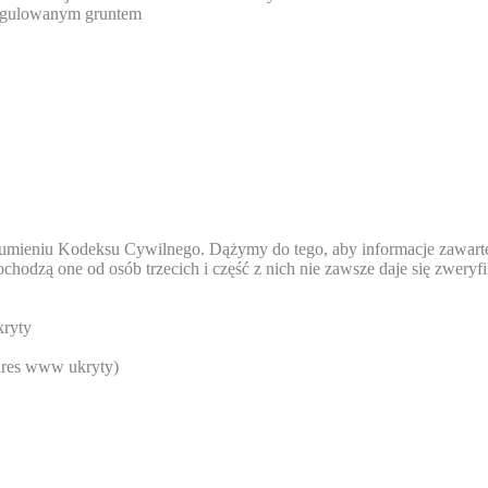
regulowanym gruntem
rozumieniu Kodeksu Cywilnego. Dążymy do tego, aby informacje zawart
pochodzą one od osób trzecich i część z nich nie zawsze daje się zwery
ryty
res www ukryty
)