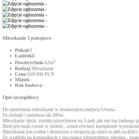
Mieszkanie 3 pokojowe
Pokoje
3
Łazienki
1
2
Powierzchnia
62m
Rodzaj
Mieszkanie
Cena
818 000 PLN
Miasto
-
Rok budowy
-
Opis szczegółowy
Do sprzedania mieszkanie w doskonałym miejscu Ursusa .
Do kolejki i autobusu ok.200m
Mieszkanie 4pok. zostało przerobione na 3 pok ,ale nie ma żadnego 
Blok jest niski i tonie w zieleni , został również kompletnie wyremo
Mieszkanie jest widne i słoneczne a ekspozycja okien to płd-zachód 
Ze względu na komunikację i otaczającą infrastrukturę miejską , znak