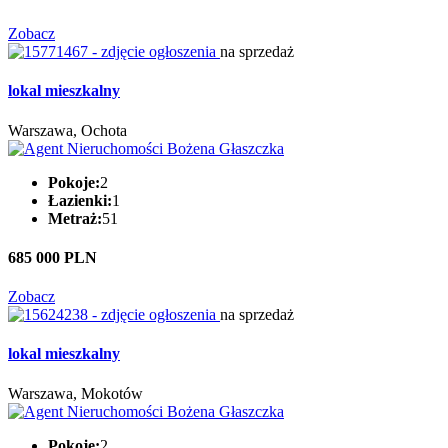
Zobacz
na sprzedaż
lokal mieszkalny
Warszawa, Ochota
Pokoje:
2
Łazienki:
1
Metraż:
51
685 000 PLN
Zobacz
na sprzedaż
lokal mieszkalny
Warszawa, Mokotów
Pokoje:
2