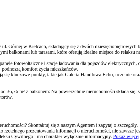
ul. Górnej w Kielcach, składający się z dwóch dziesięciopiętrowych
mi balkonami lub tarasami, które oferują idealne miejsce do relaksu 
panele fotowoltaiczne i stacje ładowania dla pojazdów elektrycznych, 
, podnoszą komfort życia mieszkańców.
ą się kluczowe punkty, takie jak Galeria Handlowa Echo, uczelnie ora
 36,76 m² z balkonem: Na powierzchnie nieruchomości składa się: salo
storów.
eruchomości? Skontaktuj się z naszym Agentem i zapytaj o szczegóły.
o rzetelnego prezentowania informacji o nieruchomości, nie zawsze j
Kodeksu Cywilnego i ma charakter wyłącznie informacyjny.
Pokaż więcej