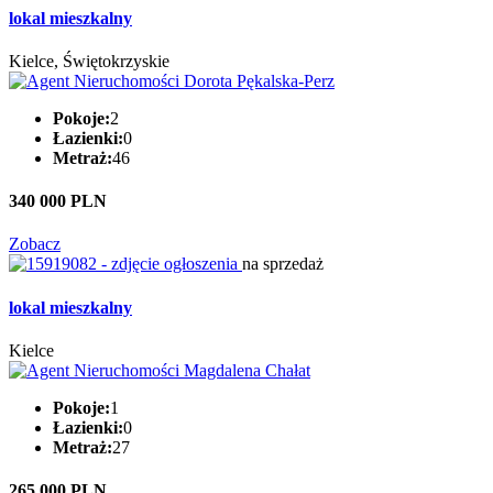
lokal mieszkalny
Kielce, Świętokrzyskie
Pokoje:
2
Łazienki:
0
Metraż:
46
340 000 PLN
Zobacz
na sprzedaż
lokal mieszkalny
Kielce
Pokoje:
1
Łazienki:
0
Metraż:
27
265 000 PLN