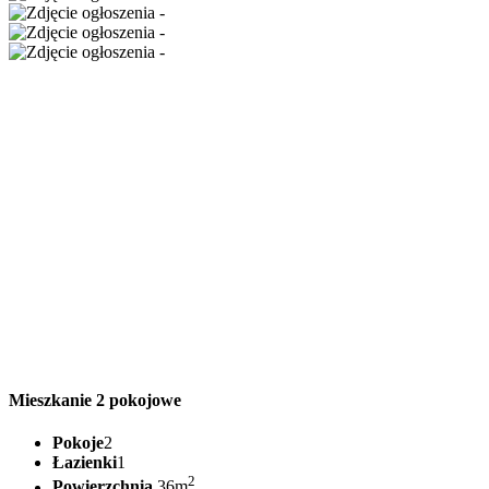
Mieszkanie 2 pokojowe
Pokoje
2
Łazienki
1
2
Powierzchnia
36m