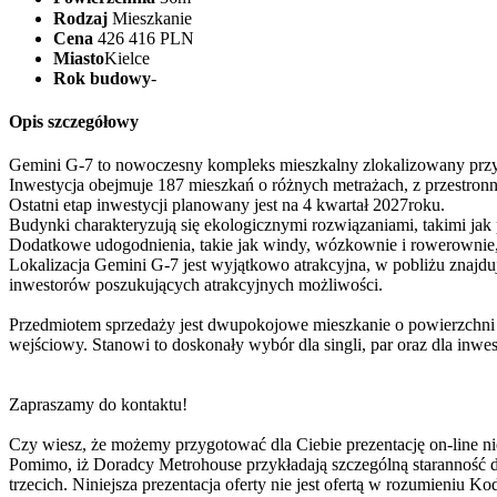
Rodzaj
Mieszkanie
Cena
426 416 PLN
Miasto
Kielce
Rok budowy
-
Opis szczegółowy
Gemini G-7 to nowoczesny kompleks mieszkalny zlokalizowany przy 
Inwestycja obejmuje 187 mieszkań o różnych metrażach, z przestronny
Ostatni etap inwestycji planowany jest na 4 kwartał 2027roku.
Budynki charakteryzują się ekologicznymi rozwiązaniami, takimi jak 
Dodatkowe udogodnienia, takie jak windy, wózkownie i rowerownie
Lokalizacja Gemini G-7 jest wyjątkowo atrakcyjna, w pobliżu znajduj
inwestorów poszukujących atrakcyjnych możliwości.
Przedmiotem sprzedaży jest dwupokojowe mieszkanie o powierzchni od
wejściowy. Stanowi to doskonały wybór dla singli, par oraz dla inwe
Zapraszamy do kontaktu!
Czy wiesz, że możemy przygotować dla Ciebie prezentację on-line ni
Pomimo, iż Doradcy Metrohouse przykładają szczególną staranność d
trzecich. Niniejsza prezentacja oferty nie jest ofertą w rozumieniu 