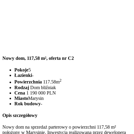
Nowy dom, 117,58 m², oferta nr C2
Pokoje
5
Łazienki
-
2
Powierzchnia
117.58m
Rodzaj
Dom bliźniak
Cena
1 190 000 PLN
Miasto
Marysin
Rok budowy
-
Opis szczegółowy
Nowy dom na sprzedaż parterowy o powierzchni 117,58 m²
położony w Marysinie. Inwestycja realizowana przez dewelopera