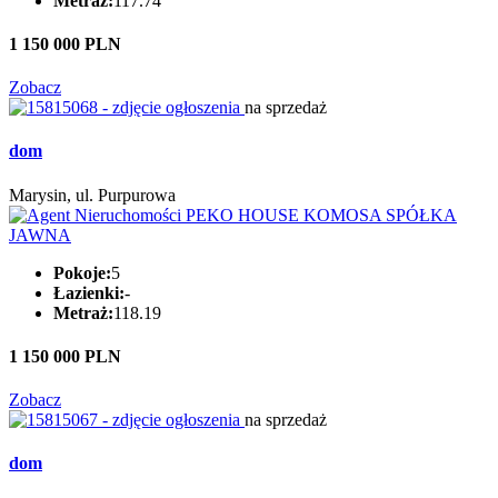
Metraż:
117.74
1 150 000 PLN
Zobacz
na sprzedaż
dom
Marysin, ul. Purpurowa
Pokoje:
5
Łazienki:
-
Metraż:
118.19
1 150 000 PLN
Zobacz
na sprzedaż
dom