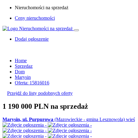
Nieruchomości na sprzedaż
Ceny nieruchomości
Dodaj ogłoszenie
Home
Sprzedaz
Dom
Marysin
Oferta: 15816016
Przejdź do listy podobnych oferty
1 190 000 PLN
na sprzedaż
Marysin, ul. Purpurowa
(Mazowieckie - gmina Lesznowola) wieś