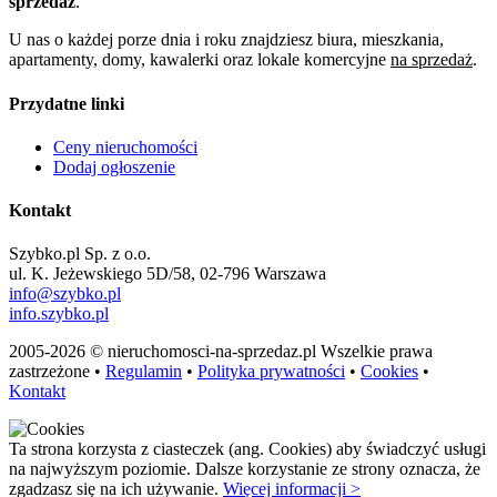
sprzedaż
.
U nas o każdej porze dnia i roku znajdziesz biura, mieszkania,
apartamenty, domy, kawalerki oraz lokale komercyjne
na sprzedaż
.
Przydatne linki
Ceny nieruchomości
Dodaj ogłoszenie
Kontakt
Szybko.pl Sp. z o.o.
ul. K. Jeżewskiego 5D/58, 02-796 Warszawa
info@szybko.pl
info.szybko.pl
2005-2026 © nieruchomosci-na-sprzedaz.pl Wszelkie prawa
zastrzeżone •
Regulamin
•
Polityka prywatności
•
Cookies
•
Kontakt
Ta strona korzysta z ciasteczek (ang. Cookies) aby świadczyć usługi
na najwyższym poziomie. Dalsze korzystanie ze strony oznacza, że
zgadzasz się na ich używanie.
Więcej informacji >