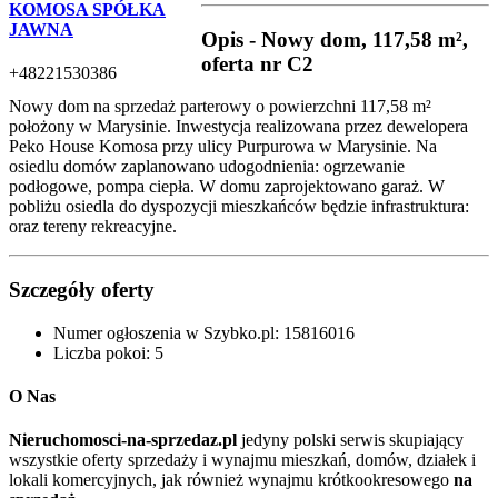
KOMOSA SPÓŁKA
JAWNA
Opis - Nowy dom, 117,58 m²,
oferta nr C2
+48221530386
Nowy dom na sprzedaż parterowy o powierzchni 117,58 m²
położony w Marysinie. Inwestycja realizowana przez dewelopera
Peko House Komosa przy ulicy Purpurowa w Marysinie. Na
osiedlu domów zaplanowano udogodnienia: ogrzewanie
podłogowe, pompa ciepła. W domu zaprojektowano garaż. W
pobliżu osiedla do dyspozycji mieszkańców będzie infrastruktura:
oraz tereny rekreacyjne.
Szczegóły oferty
Numer ogłoszenia w Szybko.pl:
15816016
Liczba pokoi:
5
O Nas
Nieruchomosci-na-sprzedaz.pl
jedyny polski serwis skupiający
wszystkie oferty sprzedaży i wynajmu mieszkań, domów, działek i
lokali komercyjnych, jak również wynajmu krótkookresowego
na