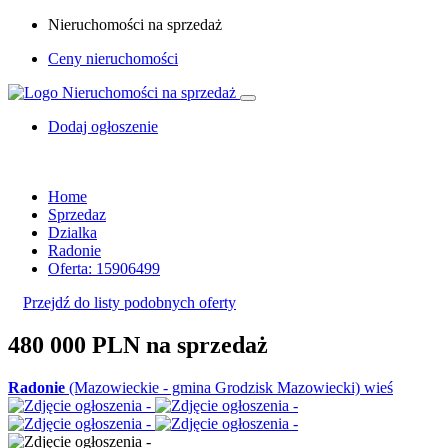
Nieruchomości na sprzedaż
Ceny nieruchomości
Dodaj ogłoszenie
Home
Sprzedaz
Dzialka
Radonie
Oferta: 15906499
Przejdź do listy podobnych oferty
480 000 PLN
na sprzedaż
Radonie
(Mazowieckie - gmina Grodzisk Mazowiecki) wieś