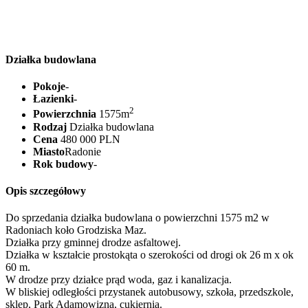
Działka budowlana
Pokoje
-
Łazienki
-
2
Powierzchnia
1575m
Rodzaj
Działka budowlana
Cena
480 000 PLN
Miasto
Radonie
Rok budowy
-
Opis szczegółowy
Do sprzedania działka budowlana o powierzchni 1575 m2 w
Radoniach koło Grodziska Maz.
Działka przy gminnej drodze asfaltowej.
Działka w kształcie prostokąta o szerokości od drogi ok 26 m x ok
60 m.
W drodze przy działce prąd woda, gaz i kanalizacja.
W bliskiej odległości przystanek autobusowy, szkoła, przedszkole,
sklep, Park Adamowizna, cukiernia.