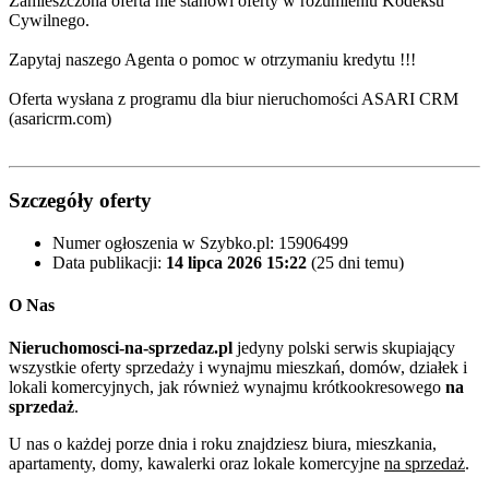
Zamieszczona oferta nie stanowi oferty w rozumieniu Kodeksu
Cywilnego.
Zapytaj naszego Agenta o pomoc w otrzymaniu kredytu !!!
Oferta wysłana z programu dla biur nieruchomości ASARI CRM
(asaricrm.com)
Szczegóły oferty
Numer ogłoszenia w Szybko.pl:
15906499
Data publikacji:
14 lipca 2026 15:22
(25 dni temu)
O Nas
Nieruchomosci-na-sprzedaz.pl
jedyny polski serwis skupiający
wszystkie oferty sprzedaży i wynajmu mieszkań, domów, działek i
lokali komercyjnych, jak również wynajmu krótkookresowego
na
sprzedaż
.
U nas o każdej porze dnia i roku znajdziesz biura, mieszkania,
apartamenty, domy, kawalerki oraz lokale komercyjne
na sprzedaż
.