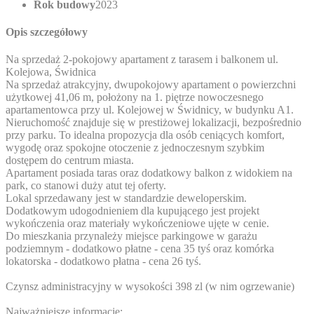
Rok budowy
2023
Opis szczegółowy
Na sprzedaż 2-pokojowy apartament z tarasem i balkonem ul.
Kolejowa, Świdnica
Na sprzedaż atrakcyjny, dwupokojowy apartament o powierzchni
użytkowej 41,06 m, położony na 1. piętrze nowoczesnego
apartamentowca przy ul. Kolejowej w Świdnicy, w budynku A1.
Nieruchomość znajduje się w prestiżowej lokalizacji, bezpośrednio
przy parku. To idealna propozycja dla osób ceniących komfort,
wygodę oraz spokojne otoczenie z jednoczesnym szybkim
dostępem do centrum miasta.
Apartament posiada taras oraz dodatkowy balkon z widokiem na
park, co stanowi duży atut tej oferty.
Lokal sprzedawany jest w standardzie deweloperskim.
Dodatkowym udogodnieniem dla kupującego jest projekt
wykończenia oraz materiały wykończeniowe ujęte w cenie.
Do mieszkania przynależy miejsce parkingowe w garażu
podziemnym - dodatkowo płatne - cena 35 tyś oraz komórka
lokatorska - dodatkowo płatna - cena 26 tyś.
Czynsz administracyjny w wysokości 398 zl (w nim ogrzewanie)
Najważniejsze informacje: