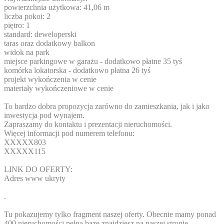
powierzchnia użytkowa: 41,06 m
liczba pokoi: 2
piętro: 1
standard: deweloperski
taras oraz dodatkowy balkon
widok na park
miejsce parkingowe w garażu - dodatkowo płatne 35 tyś
komórka lokatorska - dodatkowo płatna 26 tyś
projekt wykończenia w cenie
materiały wykończeniowe w cenie
To bardzo dobra propozycja zarówno do zamieszkania, jak i jako
inwestycja pod wynajem.
Zapraszamy do kontaktu i prezentacji nieruchomości.
Więcej informacji pod numerem telefonu:
XXXXX803
XXXXX115
LINK DO OFERTY:
Adres www ukryty
.
Tu pokazujemy tylko fragment naszej oferty. Obecnie mamy ponad
400 nieruchomości pełną bazę znajdziesz na naszej stronie.