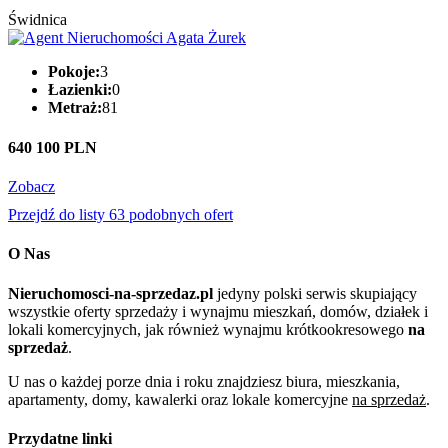
Świdnica
Pokoje:
3
Łazienki:
0
Metraż:
81
640 100 PLN
Zobacz
Przejdź do listy 63 podobnych ofert
O Nas
Nieruchomosci-na-sprzedaz.pl
jedyny polski serwis skupiający
wszystkie oferty sprzedaży i wynajmu mieszkań, domów, działek i
lokali komercyjnych, jak również wynajmu krótkookresowego
na
sprzedaż
.
U nas o każdej porze dnia i roku znajdziesz biura, mieszkania,
apartamenty, domy, kawalerki oraz lokale komercyjne
na sprzedaż
.
Przydatne linki