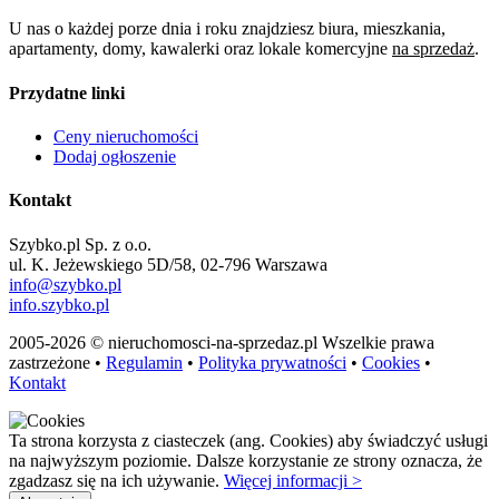
U nas o każdej porze dnia i roku znajdziesz biura, mieszkania,
apartamenty, domy, kawalerki oraz lokale komercyjne
na sprzedaż
.
Przydatne linki
Ceny nieruchomości
Dodaj ogłoszenie
Kontakt
Szybko.pl Sp. z o.o.
ul. K. Jeżewskiego 5D/58, 02-796 Warszawa
info@szybko.pl
info.szybko.pl
2005-2026 © nieruchomosci-na-sprzedaz.pl Wszelkie prawa
zastrzeżone •
Regulamin
•
Polityka prywatności
•
Cookies
•
Kontakt
Ta strona korzysta z ciasteczek (ang. Cookies) aby świadczyć usługi
na najwyższym poziomie. Dalsze korzystanie ze strony oznacza, że
zgadzasz się na ich używanie.
Więcej informacji >