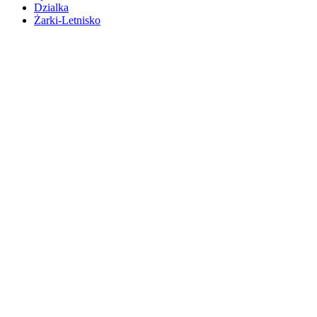
Dzialka
Żarki-Letnisko