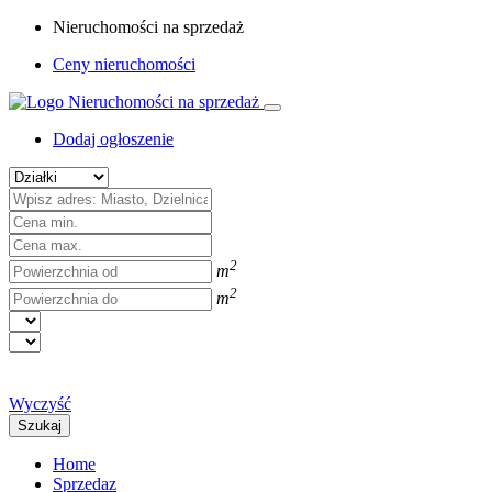
Nieruchomości na sprzedaż
Ceny nieruchomości
Dodaj ogłoszenie
2
m
2
m
Wyczyść
Szukaj
Home
Sprzedaz