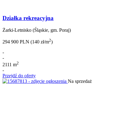
Działka rekreacyjna
Żarki-Letnisko (Śląskie, gm. Poraj)
2
294 900 PLN (140 zł/m
)
-
-
2
2111 m
-
Przejdź do oferty
Na sprzedaż