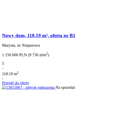
Nowy dom, 118,19 m², oferta nr B1
Marysin, ul. Purpurowa
2
1 150 000 PLN (9 730 zł/m
)
5
-
2
118.19 m
-
Przejdź do oferty
Na sprzedaż