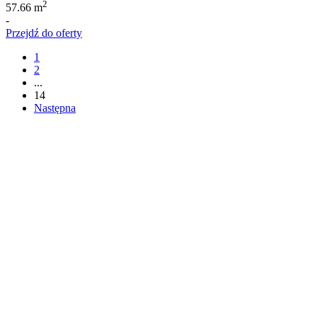
2
57.66 m
-
Przejdź do oferty
1
2
...
14
Następna