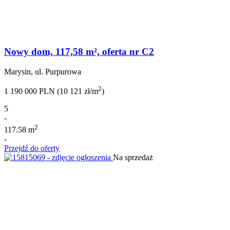
Nowy dom, 117,58 m², oferta nr C2
Marysin, ul. Purpurowa
2
1 190 000 PLN (10 121 zł/m
)
5
-
2
117.58 m
-
Przejdź do oferty
Na sprzedaż