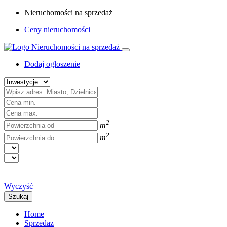
Nieruchomości na sprzedaż
Ceny nieruchomości
Dodaj ogłoszenie
2
m
2
m
Wyczyść
Szukaj
Home
Sprzedaz