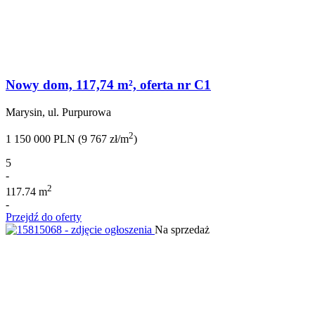
Nowy dom, 117,74 m², oferta nr C1
Marysin, ul. Purpurowa
2
1 150 000 PLN (9 767 zł/m
)
5
-
2
117.74 m
-
Przejdź do oferty
Na sprzedaż