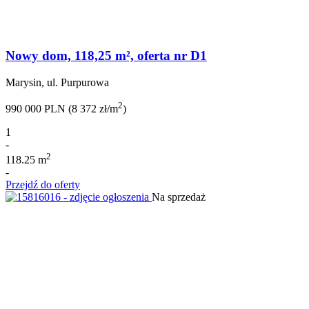
Nowy dom, 118,25 m², oferta nr D1
Marysin, ul. Purpurowa
2
990 000 PLN (8 372 zł/m
)
1
-
2
118.25 m
-
Przejdź do oferty
Na sprzedaż