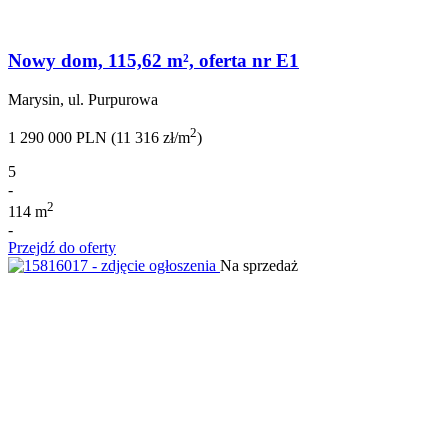
Nowy dom, 115,62 m², oferta nr E1
Marysin, ul. Purpurowa
2
1 290 000 PLN (11 316 zł/m
)
5
-
2
114 m
-
Przejdź do oferty
Na sprzedaż