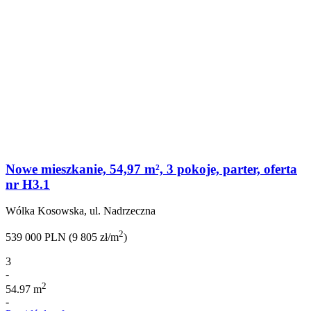
Nowe mieszkanie, 54,97 m², 3 pokoje, parter, oferta
nr H3.1
Wólka Kosowska, ul. Nadrzeczna
2
539 000 PLN (9 805 zł/m
)
3
-
2
54.97 m
-