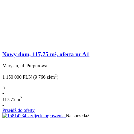
Nowy dom, 117,75 m², oferta nr A1
Marysin, ul. Purpurowa
2
1 150 000 PLN (9 766 zł/m
)
5
-
2
117.75 m
-
Przejdź do oferty
Na sprzedaż