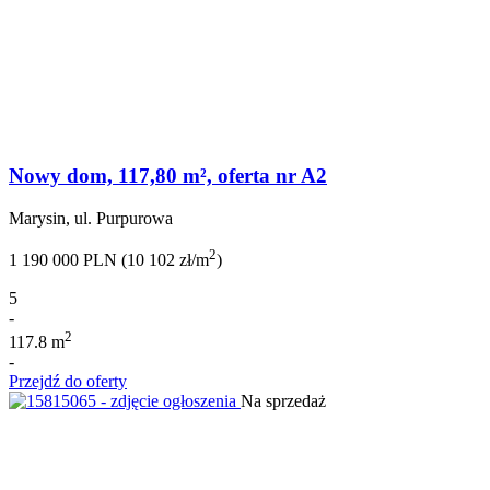
Nowy dom, 117,80 m², oferta nr A2
Marysin, ul. Purpurowa
2
1 190 000 PLN (10 102 zł/m
)
5
-
2
117.8 m
-
Przejdź do oferty
Na sprzedaż