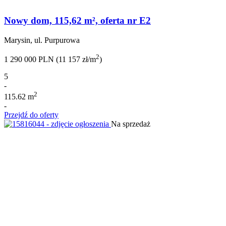
Nowy dom, 115,62 m², oferta nr E2
Marysin, ul. Purpurowa
2
1 290 000 PLN (11 157 zł/m
)
5
-
2
115.62 m
-
Przejdź do oferty
Na sprzedaż