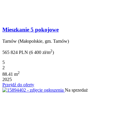
Mieszkanie 5 pokojowe
Tarnów (Małopolskie, gm. Tarnów)
2
565 824 PLN (6 400 zł/m
)
5
2
2
88.41 m
2025
Przejdź do oferty
Na sprzedaż