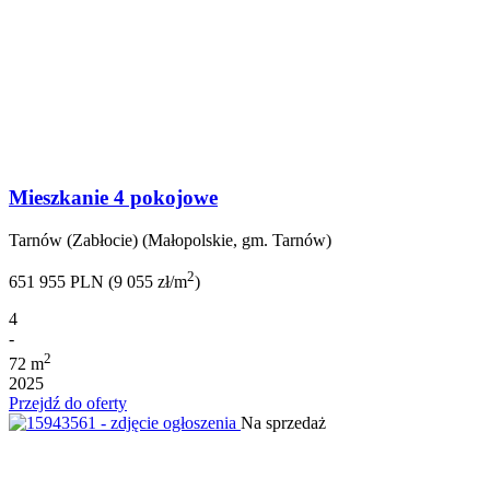
Mieszkanie 4 pokojowe
Tarnów (Zabłocie) (Małopolskie, gm. Tarnów)
2
651 955 PLN (9 055 zł/m
)
4
-
2
72 m
2025
Przejdź do oferty
Na sprzedaż