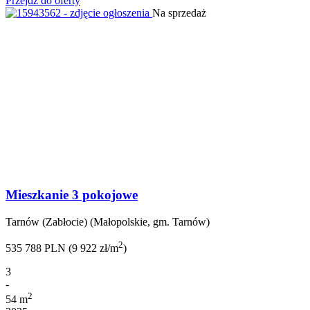
Przejdź do oferty
Na sprzedaż
Mieszkanie 3 pokojowe
Tarnów (Zabłocie) (Małopolskie, gm. Tarnów)
2
535 788 PLN (9 922 zł/m
)
3
-
2
54 m