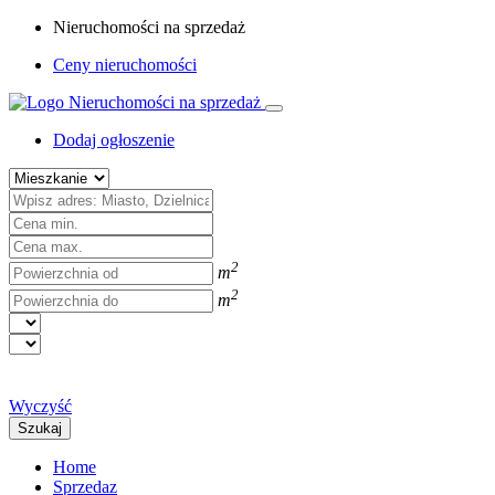
Nieruchomości na sprzedaż
Ceny nieruchomości
Dodaj ogłoszenie
2
m
2
m
Wyczyść
Szukaj
Home
Sprzedaz