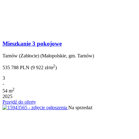
Mieszkanie 3 pokojowe
Tarnów (Zabłocie) (Małopolskie, gm. Tarnów)
2
535 788 PLN (9 922 zł/m
)
3
-
2
54 m
2025
Przejdź do oferty
Na sprzedaż