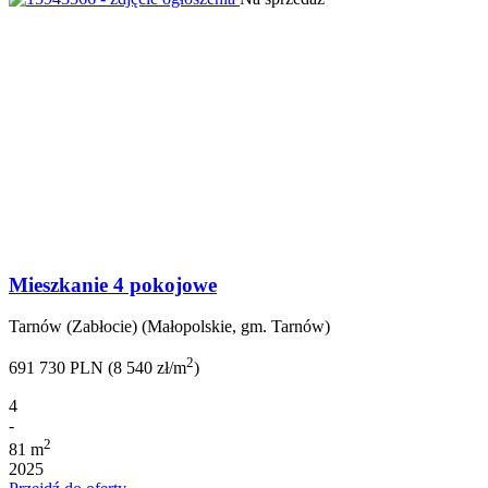
Mieszkanie 4 pokojowe
Tarnów (Zabłocie) (Małopolskie, gm. Tarnów)
2
691 730 PLN (8 540 zł/m
)
4
-
2
81 m
2025