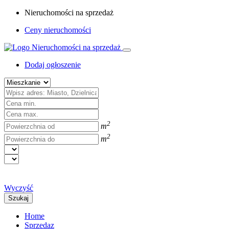
Nieruchomości na sprzedaż
Ceny nieruchomości
Dodaj ogłoszenie
2
m
2
m
Wyczyść
Szukaj
Home
Sprzedaz