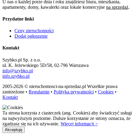
U nas o każdej porze dnia i roku znajdziesz biura, mieszkania,
apartamenty, domy, kawalerki oraz lokale komercyjne
na sprzedaż
.
Przydatne linki
Ceny nieruchomości
Dodaj ogłoszenie
Kontakt
Szybko.pl Sp. z o.o.
ul. K. Jeżewskiego 5D/58, 02-796 Warszawa
info@szybko.pl
info.szybko.pl
2005-2026 © nieruchomosci-na-sprzedaz.pl Wszelkie prawa
zastrzeżone •
Regulamin
•
Polityka prywatności
•
Cookies
•
Kontakt
Ta strona korzysta z ciasteczek (ang. Cookies) aby świadczyć usługi
na najwyższym poziomie. Dalsze korzystanie ze strony oznacza, że
zgadzasz się na ich używanie.
Więcej informacji >
Akceptuję