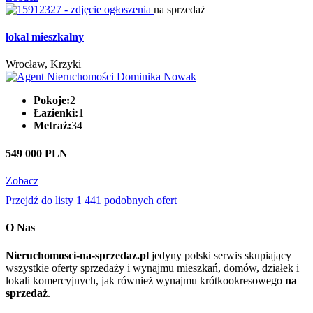
na sprzedaż
lokal mieszkalny
Wrocław, Krzyki
Pokoje:
2
Łazienki:
1
Metraż:
34
549 000 PLN
Zobacz
Przejdź do listy 1 441 podobnych ofert
O Nas
Nieruchomosci-na-sprzedaz.pl
jedyny polski serwis skupiający
wszystkie oferty sprzedaży i wynajmu mieszkań, domów, działek i
lokali komercyjnych, jak również wynajmu krótkookresowego
na
sprzedaż
.