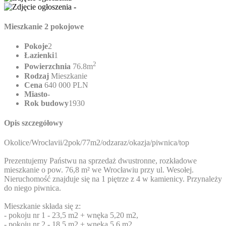
Mieszkanie 2 pokojowe
Pokoje
2
Łazienki
1
2
Powierzchnia
76.8m
Rodzaj
Mieszkanie
Cena
640 000 PLN
Miasto
-
Rok budowy
1930
Opis szczegółowy
Okolice/Wroclavii/2pok/77m2/odzaraz/okazja/piwnica/top
Prezentujemy Państwu na sprzedaż dwustronne, rozkładowe
mieszkanie o pow. 76,8 m² we Wrocławiu przy ul. Wesołej.
Nieruchomość znajduje się na 1 piętrze z 4 w kamienicy. Przynależy
do niego piwnica.
Mieszkanie składa się z:
- pokoju nr 1 - 23,5 m2 + wnęka 5,20 m2,
- pokoju nr 2 - 18,5 m2 + wnęka 5,6 m2,