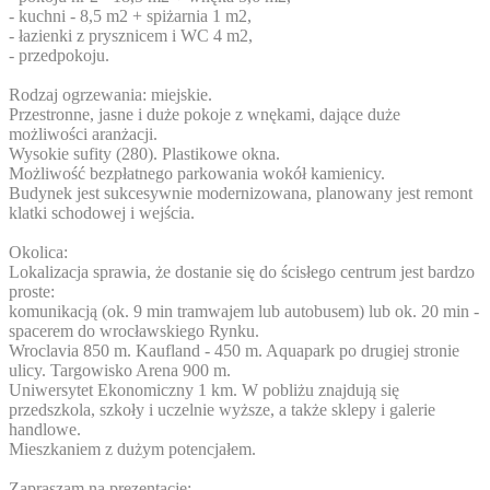
- kuchni - 8,5 m2 + spiżarnia 1 m2,
- łazienki z prysznicem i WC 4 m2,
- przedpokoju.
Rodzaj ogrzewania: miejskie.
Przestronne, jasne i duże pokoje z wnękami, dające duże
możliwości aranżacji.
Wysokie sufity (280). Plastikowe okna.
Możliwość bezpłatnego parkowania wokół kamienicy.
Budynek jest sukcesywnie modernizowana, planowany jest remont
klatki schodowej i wejścia.
Okolica:
Lokalizacja sprawia, że dostanie się do ścisłego centrum jest bardzo
proste:
komunikacją (ok. 9 min tramwajem lub autobusem) lub ok. 20 min -
spacerem do wrocławskiego Rynku.
Wroclavia 850 m. Kaufland - 450 m. Aquapark po drugiej stronie
ulicy. Targowisko Arena 900 m.
Uniwersytet Ekonomiczny 1 km. W pobliżu znajdują się
przedszkola, szkoły i uczelnie wyższe, a także sklepy i galerie
handlowe.
Mieszkaniem z dużym potencjałem.
Zapraszam na prezentację: