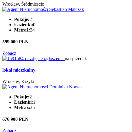
Wrocław, Śródmieście
Pokoje:
2
Łazienki:
0
Metraż:
34
599 000 PLN
Zobacz
na sprzedaż
lokal mieszkalny
Wrocław, Krzyki
Pokoje:
2
Łazienki:
1
Metraż:
35
676 900 PLN
Zobacz