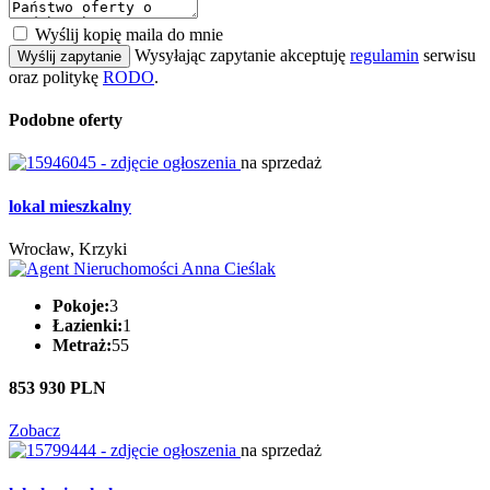
Wyślij kopię maila do mnie
Wysyłając zapytanie akceptuję
regulamin
serwisu
Wyślij zapytanie
oraz politykę
RODO
.
Podobne oferty
na sprzedaż
lokal mieszkalny
Wrocław, Krzyki
Pokoje:
3
Łazienki:
1
Metraż:
55
853 930 PLN
Zobacz
na sprzedaż