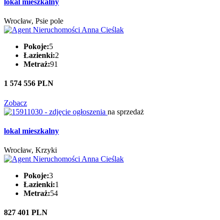
lokal mieszkalny
Wrocław, Psie pole
Pokoje:
5
Łazienki:
2
Metraż:
91
1 574 556 PLN
Zobacz
na sprzedaż
lokal mieszkalny
Wrocław, Krzyki
Pokoje:
3
Łazienki:
1
Metraż:
54
827 401 PLN