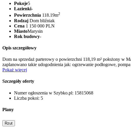
Pokoje
5
Łazienki
-
2
Powierzchnia
118.19m
Rodzaj
Dom bliźniak
Cena
1 150 000 PLN
Miasto
Marysin
Rok budowy
-
Opis szczegółowy
Dom na sprzedaż parterowy o powierzchni 118,19 m² położony w Ma
zaplanowano takie udogodnienia jak: ogrzewanie podłogowe, pompa ci
Pokaż więcej
Szczegóły oferty
Numer ogłoszenia w Szybko.pl:
15815068
Liczba pokoi:
5
Plany
Rzut