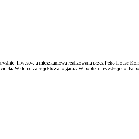
rysinie. Inwestycja mieszkaniowa realizowana przez Peko House Ko
epła. W domu zaprojektowano garaż. W pobliżu inwestycji do dyspozyc