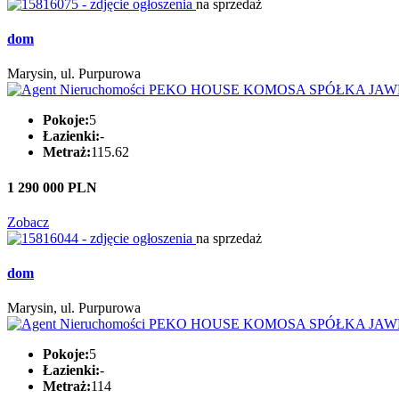
na sprzedaż
dom
Marysin, ul. Purpurowa
Pokoje:
5
Łazienki:
-
Metraż:
115.62
1 290 000 PLN
Zobacz
na sprzedaż
dom
Marysin, ul. Purpurowa
Pokoje:
5
Łazienki:
-
Metraż:
114