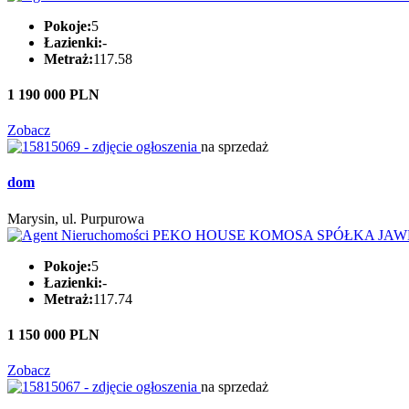
Pokoje:
5
Łazienki:
-
Metraż:
117.58
1 190 000 PLN
Zobacz
na sprzedaż
dom
Marysin, ul. Purpurowa
Pokoje:
5
Łazienki:
-
Metraż:
117.74
1 150 000 PLN
Zobacz
na sprzedaż