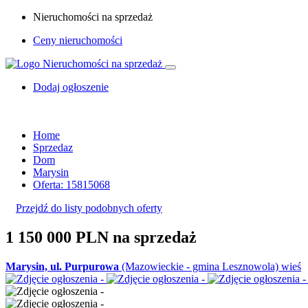
Nieruchomości na sprzedaż
Ceny nieruchomości
Dodaj ogłoszenie
Home
Sprzedaz
Dom
Marysin
Oferta: 15815068
Przejdź do listy podobnych oferty
1 150 000 PLN
na sprzedaż
Marysin, ul. Purpurowa
(Mazowieckie - gmina Lesznowola) wieś