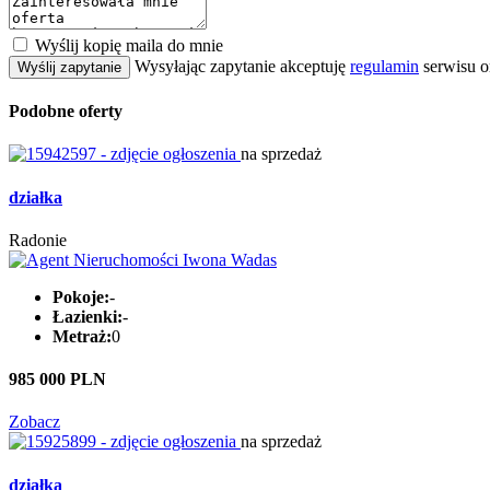
Wyślij kopię maila do mnie
Wysyłając zapytanie akceptuję
regulamin
serwisu o
Wyślij zapytanie
Podobne oferty
na sprzedaż
działka
Radonie
Pokoje:
-
Łazienki:
-
Metraż:
0
985 000 PLN
Zobacz
na sprzedaż
działka