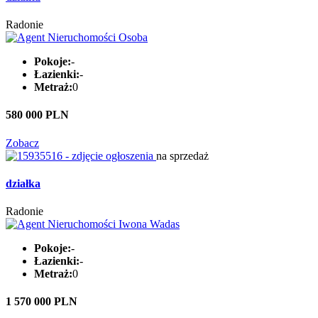
Radonie
Pokoje:
-
Łazienki:
-
Metraż:
0
580 000 PLN
Zobacz
na sprzedaż
działka
Radonie
Pokoje:
-
Łazienki:
-
Metraż:
0
1 570 000 PLN