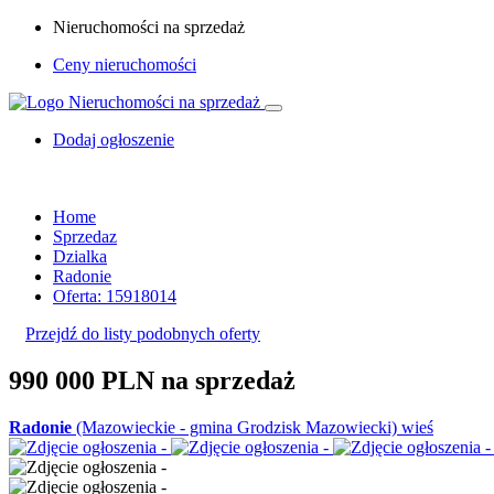
Nieruchomości na sprzedaż
Ceny nieruchomości
Dodaj ogłoszenie
Home
Sprzedaz
Dzialka
Radonie
Oferta: 15918014
Przejdź do listy podobnych oferty
990 000 PLN
na sprzedaż
Radonie
(Mazowieckie - gmina Grodzisk Mazowiecki) wieś