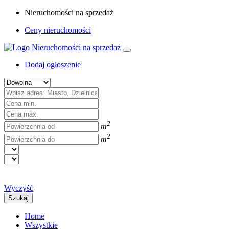
Nieruchomości na sprzedaż
Ceny nieruchomości
Dodaj ogłoszenie
2
m
2
m
Wyczyść
Szukaj
Home
Wszystkie