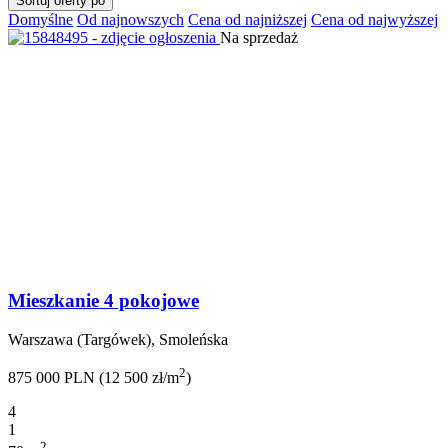
Sortuj oferty po
Domyślne
Od najnowszych
Cena od najniższej
Cena od najwyższej
Na sprzedaż
Mieszkanie 4 pokojowe
Warszawa (Targówek), Smoleńska
2
875 000 PLN (12 500 zł/m
)
4
1
2