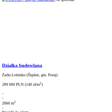
Działka budowlana
Żarki-Letnisko (Śląskie, gm. Poraj)
2
289 000 PLN (140 zł/m
)
-
-
2
2060 m
-