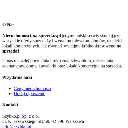
O Nas
Nieruchomosci-na-sprzedaz.pl
jedyny polski serwis skupiający
wszystkie oferty sprzedaży i wynajmu mieszkań, domów, działek i
lokali komercyjnych, jak również wynajmu krótkookresowego
na
sprzedaż
.
U nas o każdej porze dnia i roku znajdziesz biura, mieszkania,
apartamenty, domy, kawalerki oraz lokale komercyjne
na sprzedaż
.
Przydatne linki
Ceny nieruchomości
Dodaj ogłoszenie
Kontakt
Szybko.pl Sp. z o.o.
ul. K. Jeżewskiego 5D/58, 02-796 Warszawa
info@szybko.pl