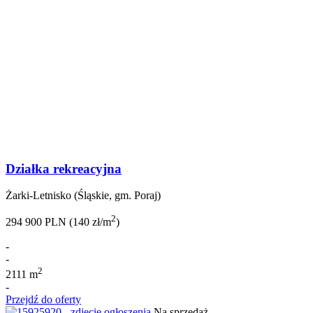
Działka rekreacyjna
Żarki-Letnisko (Śląskie, gm. Poraj)
2
294 900 PLN (140 zł/m
)
-
-
2
2111 m
-
Przejdź do oferty
Na sprzedaż