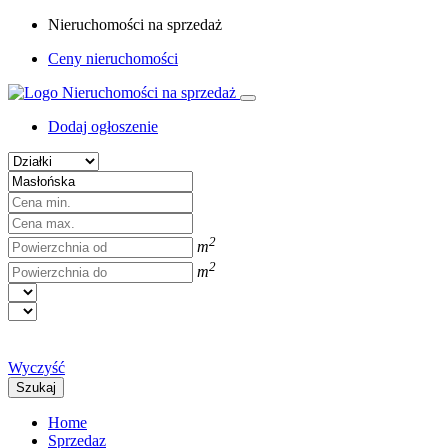
Nieruchomości na sprzedaż
Ceny nieruchomości
Dodaj ogłoszenie
2
m
2
m
Wyczyść
Szukaj
Home
Sprzedaz